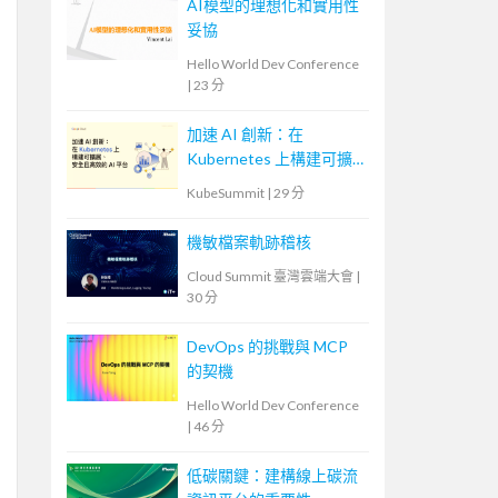
AI模型的理想化和實用性
妥協
Hello World Dev Conference
|
23 分
加速 AI 創新：在
Kubernetes 上構建可擴
展、安全且高效的 AI 平
KubeSummit
|
29 分
台
機敏檔案軌跡稽核
Cloud Summit 臺灣雲端大會
|
30 分
DevOps 的挑戰與 MCP
的契機
Hello World Dev Conference
|
46 分
低碳關鍵：建構線上碳流