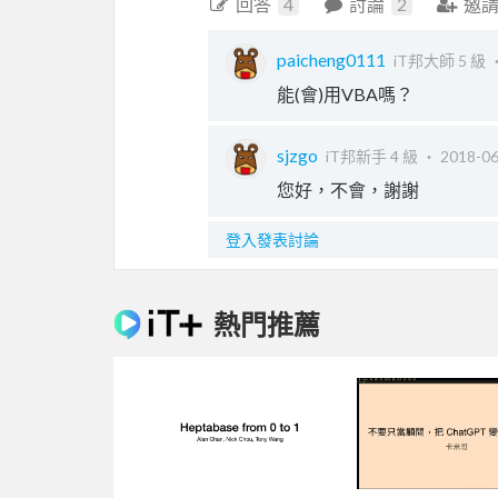
回答
4
討論
2
邀
paicheng0111
iT邦大師 5 級 
能(會)用VBA嗎？
sjzgo
iT邦新手 4 級 ‧
2018-06
您好，不會，謝謝
登入發表討論
熱門推薦