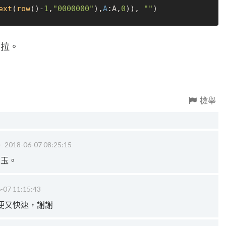
ext
(
row
()-
1
,
"0000000"
),
A
:A,
0
)), 
""
下拉。
檢舉
‧
2018-06-07 08:25:15
引玉。
-07 11:15:43
便又快速，謝謝