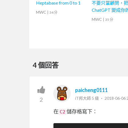
Heptabase from 0 to 1
不要只當顧問，
ChatGPT 變成
MWC
|
34 分
MWC
|
35 分
4 個回答
paicheng0111
iT邦大師 5 級 ‧
2018-06-06 
2
在
儲存格寫下：
C2