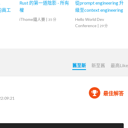
把
Rust 的第一道陰影 - 所有
從prompt engineering 升
你的員工
權
級至context engineering
iThome鐵人賽
|
Hello World Dev
35 分
Conference
|
29 分
舊至新
新至舊
最高Lik
最佳解答
22:09:21