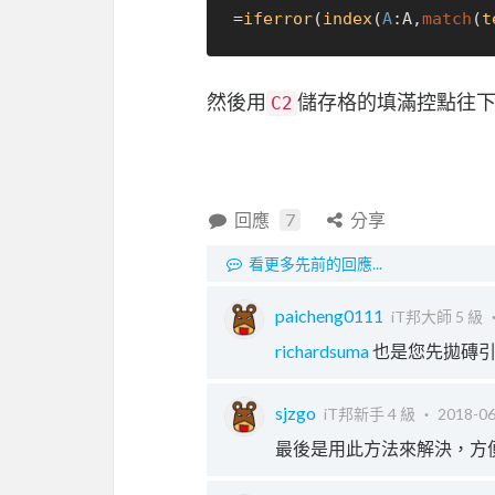
=
iferror
(
index
(
A
:A,
match
(
t
然後用
儲存格的填滿控點往
C2
回應
7
分享
看更多先前的回應...
paicheng0111
iT邦大師 5 級 
richardsuma
也是您先拋磚
sjzgo
iT邦新手 4 級 ‧
2018-06
最後是用此方法來解決，方