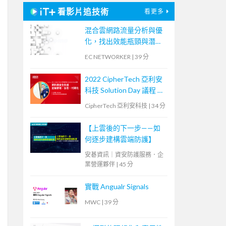
看影片追技術
看更多
混合雲網路流量分析與優
化，找出效能瓶頸與潛在
資安風險
EC NETWORKER
|
39 分
2022 CipherTech 亞利安
科技 Solution Day 議程 —
資料庫安全防護，金鑰管
CipherTech 亞利安科技
|
34 分
理、加密、代碼化
【上雲後的下一步——如
何逐步建構雲端防護】
安碁資訊｜資安防護服務．企
業營運夥伴
|
45 分
實戰 Angualr Signals
MWC
|
39 分