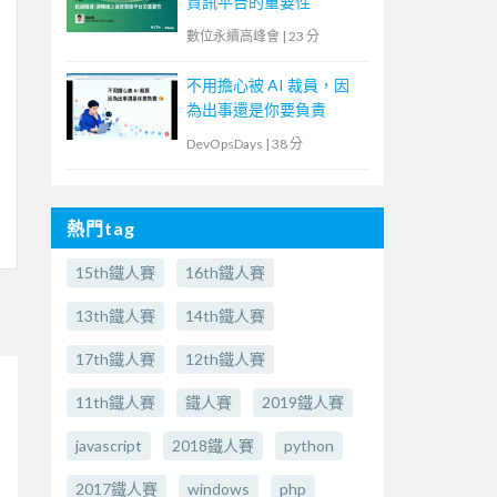
資訊平台的重要性
數位永續高峰會
|
23 分
不用擔心被 AI 裁員，因
為出事還是你要負責
DevOpsDays
|
38 分
熱門tag
15th鐵人賽
16th鐵人賽
13th鐵人賽
14th鐵人賽
17th鐵人賽
12th鐵人賽
11th鐵人賽
鐵人賽
2019鐵人賽
javascript
2018鐵人賽
python
2017鐵人賽
windows
php