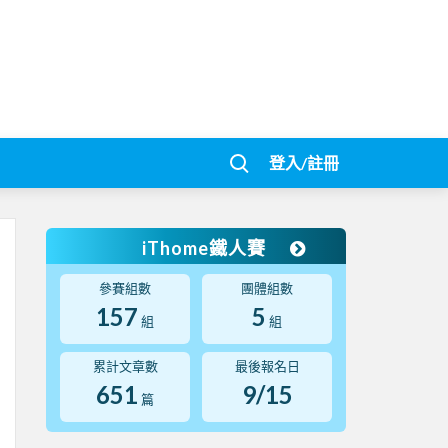
登入/註冊
iThome鐵人賽
參賽組數
團體組數
157
5
組
組
累計文章數
最後報名日
651
9/15
篇