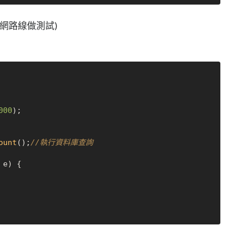
網路線做測試)
000
);

ount
();
//執行資料庫查詢
 e) {
