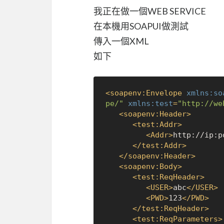
我正在做一個WEB SERVICE
在本機用SOAPUI做測試
傳入一個XML
如下
<
soapenv:Envelope
xmlns:so
pe/"
xmlns:test
=
"http://we
<
soapenv:Header
>
<
test:Addr
>
<
Addr
>
http://ip:p
</
test:Addr
>
</
soapenv:Header
>
<
soapenv:Body
>
<
test:ReqHeader
>
<
USER
>
abc
</
USER
>
<
PWD
>
123
</
PWD
>
</
test:ReqHeader
>
<
test:ReqParameters
>