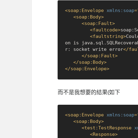
<
soap:Envelope
xmlns:soap
=
<
soap:Body
>
<
soap:Fault
>
<
faultcode
>
soap:S
<
faultstring
>
Coul
on is java.sql.SQLRecover
r: socket write error
</
fau
</
soap:Fault
>
</
soap:Body
>
</
soap:Envelope
>
而不是我想要的結果(如下
<
soap:Envelope
xmlns:soap
=
<
soap:Body
>
<
test:TestResponse
x
<
Response
>