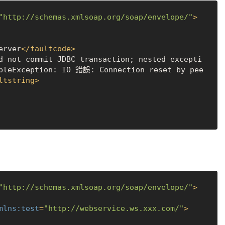
"http://schemas.xmlsoap.org/soap/envelope/"
>
erver
</
faultcode
>
d not commit JDBC transaction; nested excepti
ableException: IO 錯誤: Connection reset by pee
ltstring
>
"http://schemas.xmlsoap.org/soap/envelope/"
>
mlns:test
=
"http://webservice.ws.xxx.com/"
>