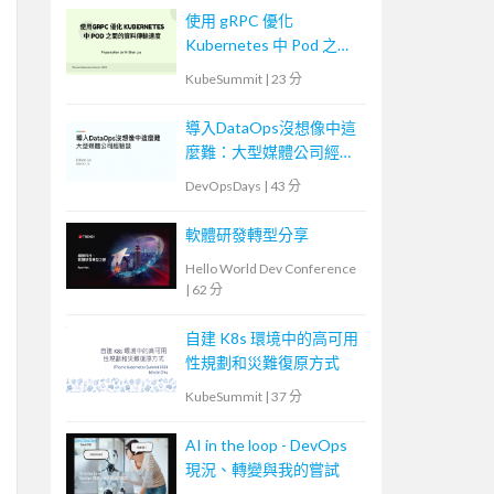
使用 gRPC 優化
Kubernetes 中 Pod 之間
的資料傳輸速度
KubeSummit
|
23 分
導入DataOps沒想像中這
麼難：大型媒體公司經驗
談
DevOpsDays
|
43 分
軟體研發轉型分享
Hello World Dev Conference
|
62 分
自建 K8s 環境中的高可用
性規劃和災難復原方式
KubeSummit
|
37 分
AI in the loop - DevOps
現況、轉變與我的嘗試