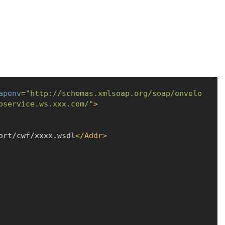
apenv
=
"http://schemas.xmlsoap.org/soap/envelo
bservice.ws.xxx.com/"
>
ort/cwf/xxxx.wsdl
</
Addr
>