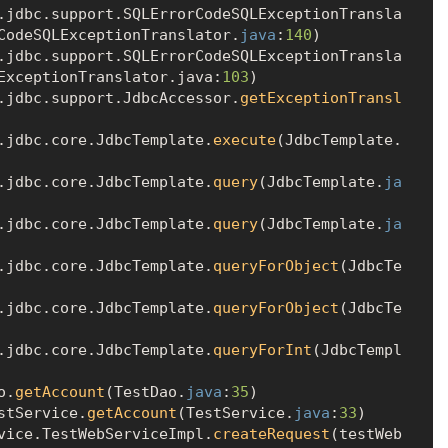
CodeSQLExceptionTranslator.
java
:
140
)

ExceptionTranslator.java:
103
)

k.jdbc.support.JdbcAccessor.
getExceptionTransl
k.jdbc.core.JdbcTemplate.
execute
(JdbcTemplate.
k.jdbc.core.JdbcTemplate.
query
(JdbcTemplate.
ja
k.jdbc.core.JdbcTemplate.
query
(JdbcTemplate.
ja
k.jdbc.core.JdbcTemplate.
queryForObject
(JdbcTe
k.jdbc.core.JdbcTemplate.
queryForObject
(JdbcTe
k.jdbc.core.JdbcTemplate.
queryForInt
(JdbcTempl
o.
getAccount
(TestDao.
java
:
35
)

stService.
getAccount
(TestService.
java
:
33
)

rvice.TestWebServiceImpl.
createRequest
(testWeb