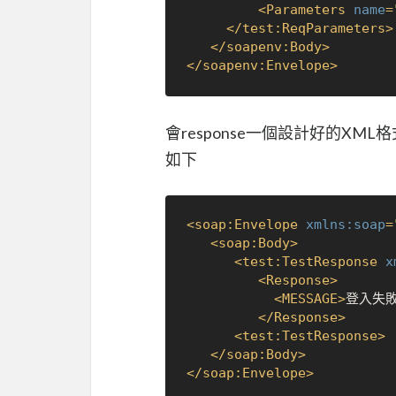
<
Parameters
name
=
</
test:ReqParameters
>
</
soapenv:Body
>
</
soapenv:Envelope
>
會response一個設計好的XML格
如下
<
soap:Envelope
xmlns:soap
=
<
soap:Body
>
<
test:TestResponse
x
<
Response
>
<
MESSAGE
>
登入失
</
Response
>
<
test:TestResponse
>
</
soap:Body
>
</
soap:Envelope
>