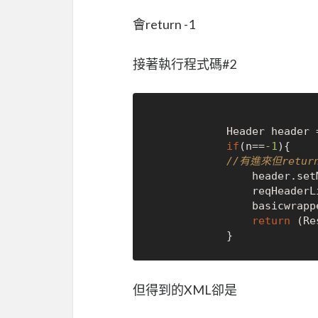
會return -1
接著執行程式碼#2
            Header header
if
(n==
-1
){

//有進來但retu
                hea
				reqHeader
				basicwrapper.setHeader(reqHeaderList);

return
 (Re
但得到的XML卻是