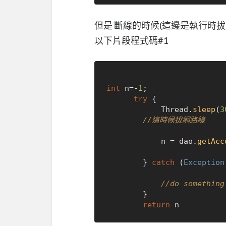
但是 斷線的時候(這邊是執行時拔
以下片段程式碼#1
int
 n=-
1
;

try
 {

			Thread.
sleep
(
3
//這時候拔網路線
			n = dao.
getAcc
		} 
catch
 (
Exception
//do something
		}

return