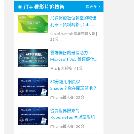
看影片追技術
看更多
加速醫療數位轉型的較佳
利器 – 資料網格 (Data
Mesh)
Cloud Summit 臺灣雲端大會
|
28 分
雲端備份的最佳助力，
Microsoft 365 維運優化
大解密！【宏碁資訊網路
ＡＥＢ大補帖
|
41 分
學堂】
30分鐘用網頁學
Shader？你在開玩笑吧？
iThome鐵人賽
|
35 分
從異世界歸來的
Kubernetes 官場現形記
iThome鐵人賽
|
30 分