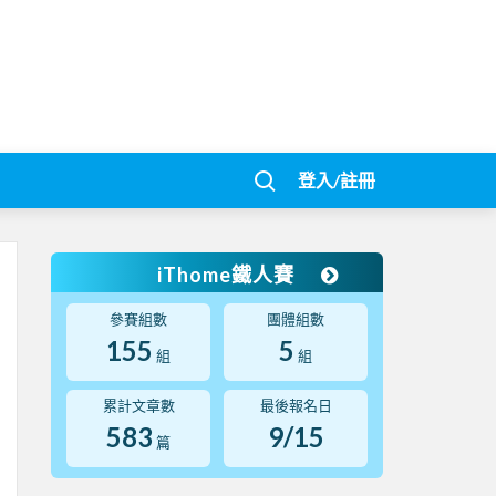
登入/註冊
iThome鐵人賽
參賽組數
團體組數
155
5
組
組
累計文章數
最後報名日
583
9/15
篇