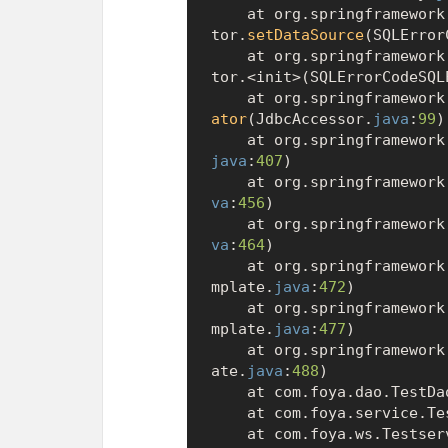
	at org.springframework.jdbc.support.SQLErrorCodeSQLExceptionTransla
tor.
setDataSource
(SQLError
	at org.springframework.jdbc.support.SQLErrorCodeSQLExceptionTransla
tor.<init>(SQLErrorCodeSQL
	at org.springframewor
ator
(JdbcAccessor.
java
:
99
)

	at org.springframewor
java
:
407
)

	at org.springframewor
va
:
456
)

	at org.springframewor
va
:
464
)

	at org.springframewor
mplate.
java
:
472
)

	at org.springframewor
mplate.
java
:
477
)

	at org.springframewor
ate.
java
:
488
)

	at com.foya.dao.TestDa
	at com.foya.service.Te
	at com.foya.ws.Testse