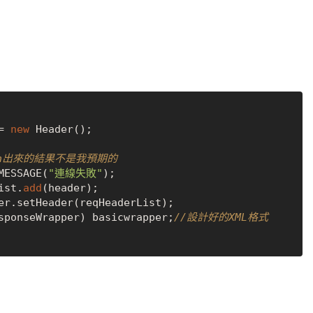
 = 
new
 Header();

rn出來的結果不是我預期的
der.setMESSAGE(
"連線失敗"
);

List.
add
(header);

sponseWrapper) basicwrapper;
//設計好的XML格式