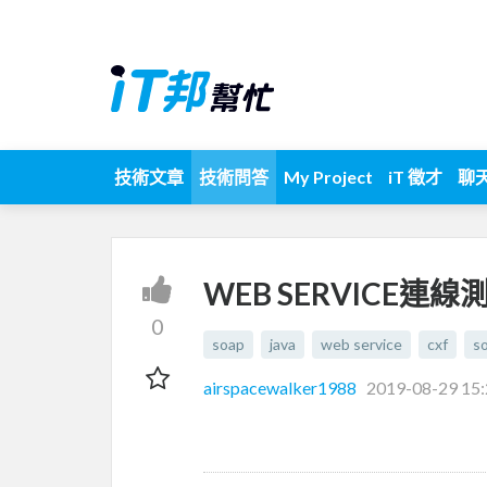
技術文章
技術問答
My Project
iT 徵才
聊
WEB SERVICE連線
0
soap
java
web service
cxf
s
airspacewalker1988
2019-08-29 15: