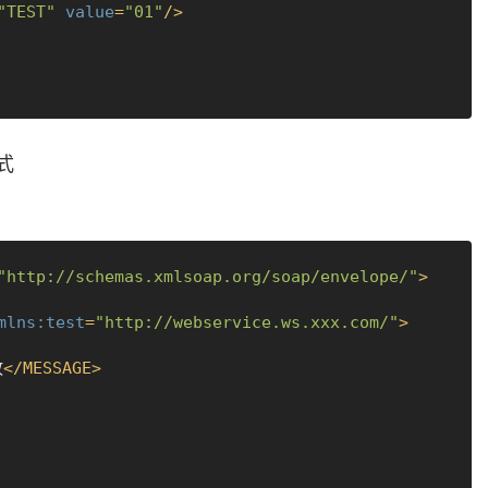
"TEST"
value
=
"01"
/>
式
"http://schemas.xmlsoap.org/soap/envelope/"
>
mlns:test
=
"http://webservice.ws.xxx.com/"
>
敗
</
MESSAGE
>