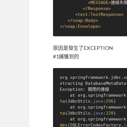
<
MESSAGE
>
連線失
</
Response
>
<
test:TestResponse
>
</
soap:Body
>
</
soap:Envelope
>
原因是發生了EXCEPTION
#1捕獲到的
org.springframework.jdbc.s
xtracting DatabaseMetaData
Exception: 關閉的連線

	at org.springframewor
ta
(JdbcUtils.
java
:
296
)

	at org.springframewor
ta
(JdbcUtils.
java
:
320
)

	at org.springframewor
des
(SQLErrorCodesFactory.
j