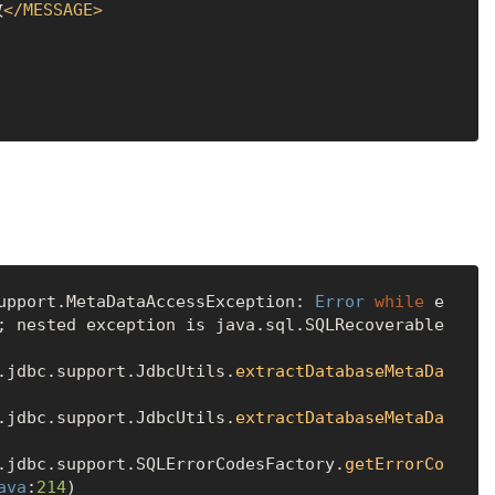
敗
</
MESSAGE
>
upport.MetaDataAccessException: 
Error
while
 e
; nested exception is java.sql.SQLRecoverable
k.jdbc.support.JdbcUtils.
extractDatabaseMetaDa
k.jdbc.support.JdbcUtils.
extractDatabaseMetaDa
k.jdbc.support.SQLErrorCodesFactory.
getErrorCo
ava
:
214
)
