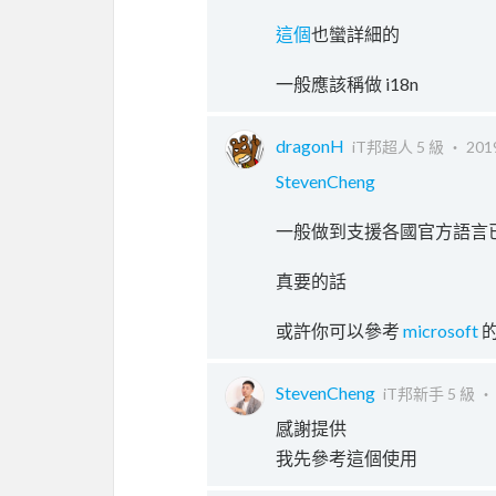
這個
也蠻詳細的
一般應該稱做 i18n
dragonH
iT邦超人 5 級 ‧
201
StevenCheng
一般做到支援各國官方語言
真要的話
或許你可以參考
microsoft
StevenCheng
iT邦新手 5 級 
感謝提供
我先參考這個使用