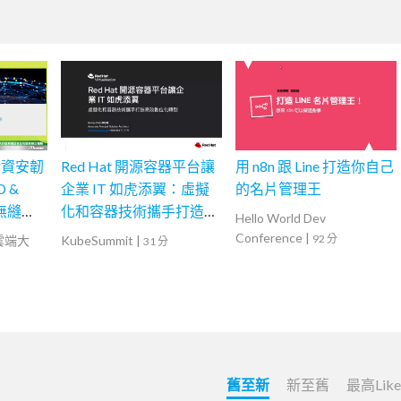
端資安韌
Red Hat 開源容器平台讓
用 n8n 跟 Line 打造你自己
D &
企業 IT 如虎添翼：虛擬
的名片管理王
打造無縫且
化和容器技術攜手打造高
Hello World Dev
體驗
效數位化轉型
Conference
|
92 分
灣雲端大
KubeSummit
|
31 分
舊至新
新至舊
最高Lik