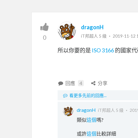
dragonH
iT邦超人 5 級 ‧
2019-11-12 
0
所以你要的是
ISO 3166
的國家代
回應
4
分享
看更多先前的回應...
dragonH
iT邦超人 5 級 ‧
201
類似
這個
嗎?
或許
這個
比較詳細