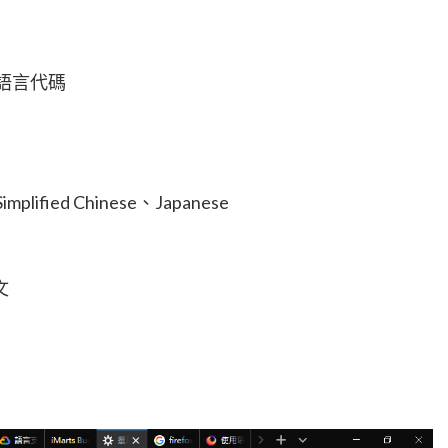
語言代碼
Simplified Chinese、Japanese
文