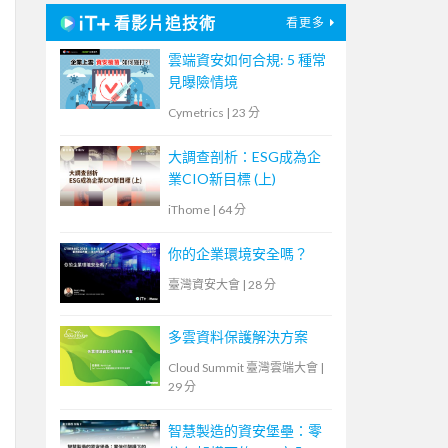
看影片追技術
看更多
雲端資安如何合規: 5 種常
見曝險情境
Cymetrics
|
23 分
大調查剖析：ESG成為企
業CIO新目標 (上)
iThome
|
64 分
你的企業環境安全嗎？
臺灣資安大會
|
28 分
多雲資料保護解決方案
Cloud Summit 臺灣雲端大會
|
29 分
智慧製造的資安堡壘：零