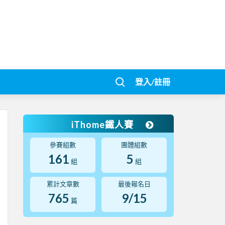
登入/註冊
iThome鐵人賽
參賽組數
團體組數
161
5
組
組
累計文章數
最後報名日
765
9/15
篇