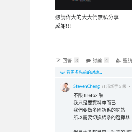
懇請偉大的大大們無私分享
感謝!!!
回答
3
討論
4
邀
看更多先前的討論...
StevenCheng
iT邦新手 5 級 
不限 firefox 啦
我只是要資料庫而已
我們要做多國語系的網站
所以需要切換語系的選擇器
但是大多都是單一語言的選