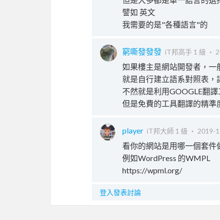
譬如 英文
我需要的是"各種語言"的
窮嘶發發發
iT邦高手 1 級 ‧
2
如果樓主是網站開發者，一
就是自行建立語系對照表，
不然就是利用GOOGLE翻
但是免費的工具翻譯的精準
player
iT邦大師 1 級 ‧
2019-1
看你的網站是用哪一個套件做的
例如WordPress 的WMPL
https://wpml.org/
登入發表討論