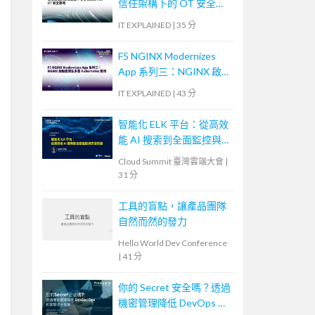
信任架構下的 OT 安全策
略
IT EXPLAINED
|
35 分
F5 NGINX Modernizes
App 系列三：NGINX 啟
動雲原生多雲
IT EXPLAINED
|
43 分
Kubernetes 應用
智能化 ELK 平台：從高效
能 AI 搜索到全面監控與
安全防護
Cloud Summit 臺灣雲端大會
|
31 分
工具的盲點，讓產品團隊
自然而然的發力
Hello World Dev Conference
|
41 分
你的 Secret 安全嗎？透過
機密管理降低 DevOps 和