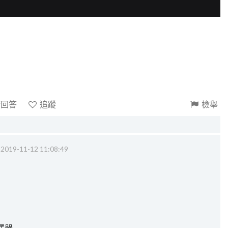
請回答
追蹤
檢舉
‧
2019-11-12 11:08:49
擇器