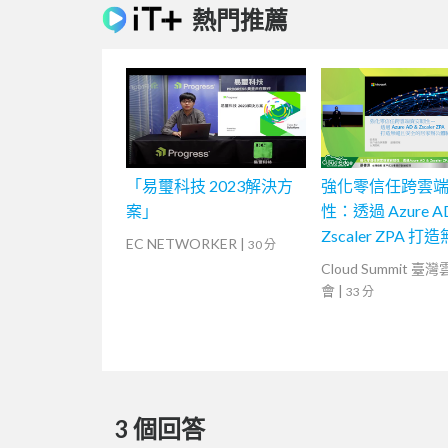
熱門推薦
「易璽科技 2023解決方
強化零信任跨雲
案」
性：透過 Azure A
Zscaler ZPA 
EC NETWORKER
|
30 分
安全的居家辦公
Cloud Summit 臺
會
|
33 分
3 個回答