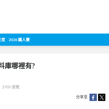
天室
2026 鐵人賽
料庫哪裡有?
‧
2705 瀏覽
分享至