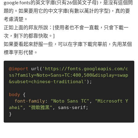
google fonts的英文字庫(只有26個英文子母)，是沒有這個問
題的。如果要用它的中文字庫(有數以萬計的字型)，真的要
考慮清楚。
正如上面的邦友所說：[使用者也不會一直載，只會下載一
次，剩下的都靠快取。]
如果要看起來舒服一些，可以在字庫下載完畢前，先用某個
標準字形代替。
@import
 url(
'https://fonts.googleapis.com/c
ss?family=Noto+Sans+TC:400,500&display=swap
&subset=chinese-traditional'
);

body
 {

font-family
: 
"Noto Sans TC"
, 
"Microsoft Y
ahei"
, 
"微軟雅黑"
, sans-serif;
