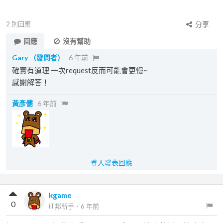
2
則回應
分享
回應
沒有幫助
Gary
（發問者）
6 年前
確實有道理 一次request反而可能會更慢~
感謝解答！
黃彥儒
6 年前
登入發表回應
kgame
0
iT邦新手
．
6 年前