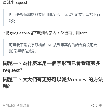
量減少request
但我是整個網站都要使用此字形，所以指定文字這招不行
QQ
2.把google font檔下載到專案內，然後再引用font
可是我下載後字形檔就5M...放到專案內的話會變很肥大
(怕影響網站效能)
問題一、為什麼單用一個字形而已會發這麼多
request?
問題二、大大們有更好可以減少request的方法
嗎?
4
則回答
4
則討論
分享