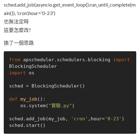
sched.add_job(asyncio.get_event_loop().run_until_complete(m
ain()), 'cron',hour='0-23')
也無法定時
這要怎麼改?
換了一個思路
from
 apscheduler.schedulers.blocking 
import
import
 os

sched = BlockingScheduler()

def
my_job
()
:
    os.system(
"實驗.py"
)

sched.add_job(my_job, 
'cron'
,hour=
'0-23'
)
