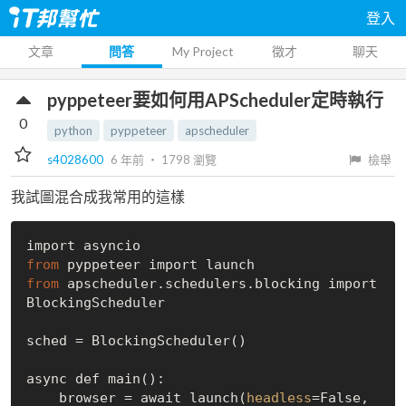
登入
文章
問答
My Project
徵才
聊天
pyppeteer要如何用APScheduler定時執行
0
python
pyppeteer
apscheduler
s4028600
6 年前
‧
1798
瀏覽
檢舉
我試圖混合成我常用的這樣
from
from
 apscheduler.schedulers.blocking import 
BlockingScheduler

sched = BlockingScheduler()

async def main():

    browser = await launch(
headless
=
False
, 