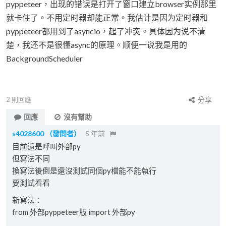
pyppeteer，出现的错误是打开了窗口建立browser实例那里
就卡住了。不用定时器却能正常。我估计是因为定时器和
pyppeteer都用到了asyncio，起了冲突。具体因为说不清
楚，我还不是很懂async的原理。顺便一说我是用的
BackgroundScheduler
2
則回應
分享
回應
沒有幫助
s4028600
（發問者）
5 年前
目前還是呼叫外部py
但寫法不同
換寫法後倒是還沒測試同個py檔能不能執行
要測試看看
新寫法：
from 外部pyppeteer版 import 外部py