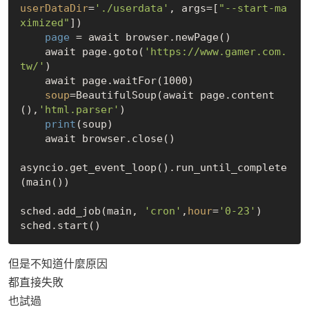
userDataDir
=
'./userdata'
, args=[
"--start-ma
ximized"
])

 page 
= await browser.newPage()

    await page.goto(
'https://www.gamer.com.
tw/'
)

    await page.waitFor(1000)

soup
=BeautifulSoup(await page.content
(),
'html.parser'
)

print
(soup)

    await browser.close()

asyncio.get_event_loop().run_until_complete
(main())

sched.add_job(main, 
'cron'
,
hour
=
'0-23'
)

但是不知道什麼原因
都直接失敗
也試過