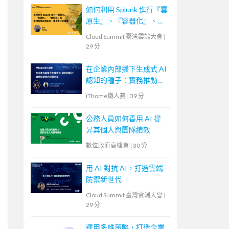
如何利用 Splunk 進行『雲
原生』、『容器化』、
『微服務』的應用服務效
Cloud Summit 臺灣雲端大會
|
能監控、使用者分析管理
29 分
在企業內部播下生成式 AI
認知的種子：實務推動者
的經驗分享
iThome鐵人賽
|
39 分
公務人員如何善用 AI 提
昇其個人與團隊績效
數位政府高峰會
|
30 分
用 AI 對抗 AI，打造雲端
防禦新世代
Cloud Summit 臺灣雲端大會
|
29 分
運用多維策略，打造企業