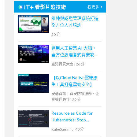
看影片追技術
看更多
訓練與認證管理系統打造
全方位人才培訓
20 分
運用人工智慧 AI 大腦，
全方位處理各式資安攻擊
(外部、內部、資料外洩)
臺灣資安大會
|
26 分
【以Cloud Native雲端原
生工具打造雲端安全】
安碁資訊｜資安防護服務．企
業營運夥伴
|
29 分
Resource as Code for
Kubernetes: Stop
kubectl apply
KubeSummit
|
40 分