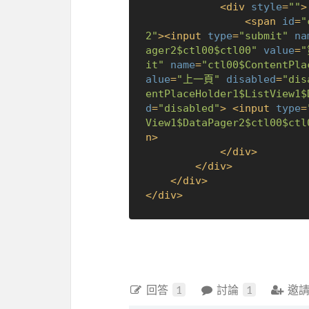
<
div
style
=
""
>
<
span
id
=
"
2"
>
<
input
type
=
"submit"
na
ager2$ctl00$ctl00"
value
=
it"
name
=
"ctl00$ContentPla
alue
=
"上一頁"
disabled
=
"dis
entPlaceHolder1$ListView1$
d
=
"disabled"
>
<
input
type
=
View1$DataPager2$ctl00$ctl
n
>
</
div
>
</
div
>
</
div
>
</
div
>
回答
1
討論
1
邀