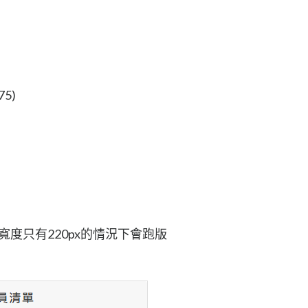
5)
 <- 這個的寬度只有220px的情況下會跑版