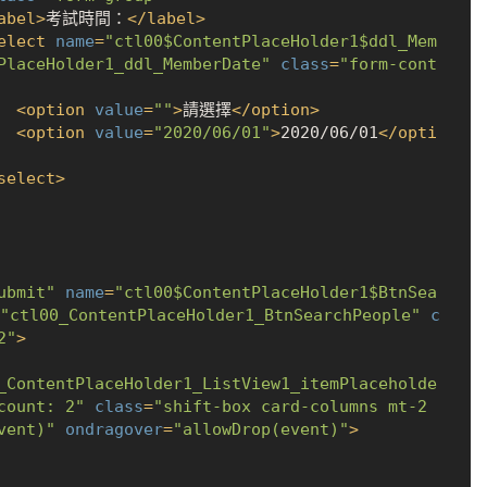
abel
>
考試時間：
</
label
>
elect
name
=
"ctl00$ContentPlaceHolder1$ddl_Mem
PlaceHolder1_ddl_MemberDate"
class
=
"form-cont
<
option
value
=
""
>
請選擇
</
option
>
<
option
value
=
"2020/06/01"
>
2020/06/01
</
opti
select
>
ubmit"
name
=
"ctl00$ContentPlaceHolder1$BtnSea
"ctl00_ContentPlaceHolder1_BtnSearchPeople"
c
2"
>
_ContentPlaceHolder1_ListView1_itemPlaceholde
count: 2"
class
=
"shift-box card-columns mt-2 
vent)"
ondragover
=
"allowDrop(event)"
>