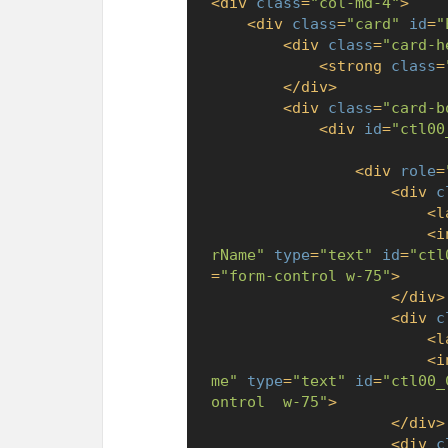
<
div
class
=
"col-md-4"
>
<
div
class
=
"card"
id
=
"
<
div
class
=
"card-h
<
strong
class
=
</
div
>
<
div
class
=
"card-b
<
div
id
=
"ctl00
<
div
role
=
<
div
c
<
l
<
i
rName"
type
=
"text"
id
=
"ctl
=
"form-control w-75"
>
</
div
>
<
div
c
<
l
<
i
me"
type
=
"text"
id
=
"ctl00_
ontrol  w-75"
>
</
div
>
<
div
c