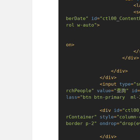
<
l
<
s
berDate"
id
=
"ctl00_Content
rol w-auto"
>
on
>
</
</
div
>
</
div
>
</
div
>
<
input
type
=
"s
rchPeople"
value
=
"查詢"
id
=
lass
=
"btn btn-primary  ml-
<
div
id
=
"ctl00
rContainer"
style
=
"column-
border p-2"
ondrop
=
"drop(e
</
div
>