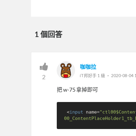
1 個回答
咖咖拉
iT邦好手 1 級 ‧
2020-08-04 
2
把 w-75 拿掉即可
 <
input
 name=
"ctl00$Conten
00_ContentPlaceHolder1_tb_