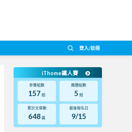
登入/註冊
iThome鐵人賽
參賽組數
團體組數
157
5
組
組
累計文章數
最後報名日
648
9/15
篇