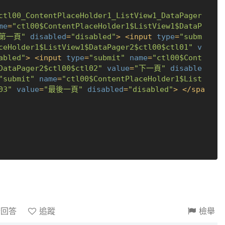
ctl00_ContentPlaceHolder1_ListView1_DataPager
me
=
"ctl00$ContentPlaceHolder1$ListView1$DataP
"第一頁"
disabled
=
"disabled"
>
<
input
type
=
"subm
ceHolder1$ListView1$DataPager2$ctl00$ctl01"
v
abled"
>
<
input
type
=
"submit"
name
=
"ctl00$Cont
DataPager2$ctl00$ctl02"
value
=
"下一頁"
disable
"submit"
name
=
"ctl00$ContentPlaceHolder1$List
03"
value
=
"最後一頁"
disabled
=
"disabled"
>
</
spa
請回答
追蹤
檢舉