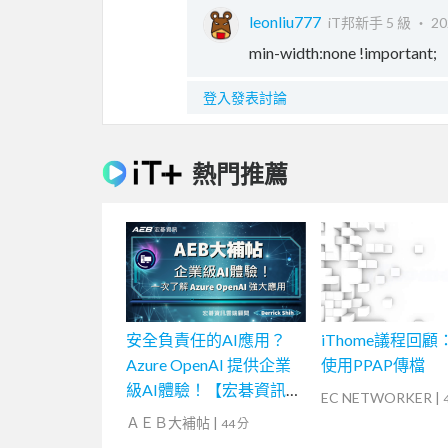
leonliu777
iT邦新手 5 級 ‧
20
min-width:none !important;
登入發表討論
熱門推薦
安全負責任的AI應用？
iThome議程回顧
Azure OpenAI 提供企業
使用PPAP傳檔
級AI體驗！【宏碁資訊網
EC NETWORKER
|
路學堂】
ＡＥＢ大補帖
|
44 分