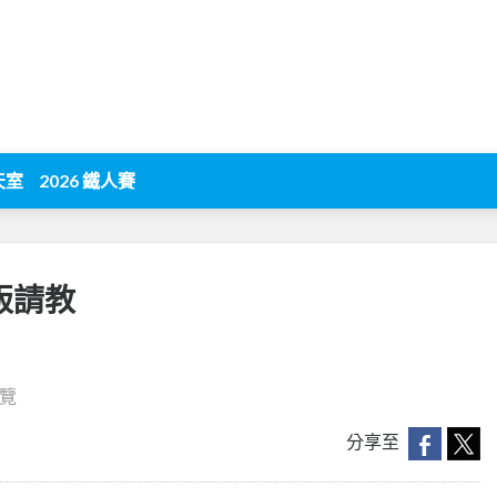
天室
2026 鐵人賽
跑版請教
瀏覽
分享至