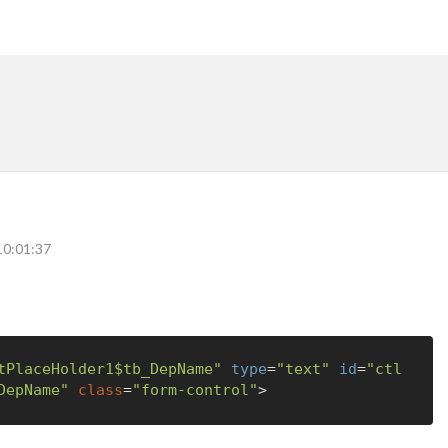
10:01:37
tPlaceHolder1$tb_DepName"
type
=
"text"
id
=
"ctl
DepName"
class
=
"form-control"