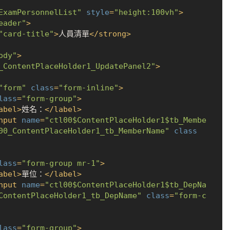
ExamPersonnelList"
style
=
"height:100vh"
>
eader"
>
"card-title"
>
人員清單
</
strong
>
ody"
>
_ContentPlaceHolder1_UpdatePanel2"
>
"form"
class
=
"form-inline"
>
lass
=
"form-group"
>
abel
>
姓名：
</
label
>
nput
name
=
"ctl00$ContentPlaceHolder1$tb_Membe
00_ContentPlaceHolder1_tb_MemberName"
class
lass
=
"form-group mr-1"
>
abel
>
單位：
</
label
>
nput
name
=
"ctl00$ContentPlaceHolder1$tb_DepNa
ContentPlaceHolder1_tb_DepName"
class
=
"form-c
lass
=
"form-group"
>