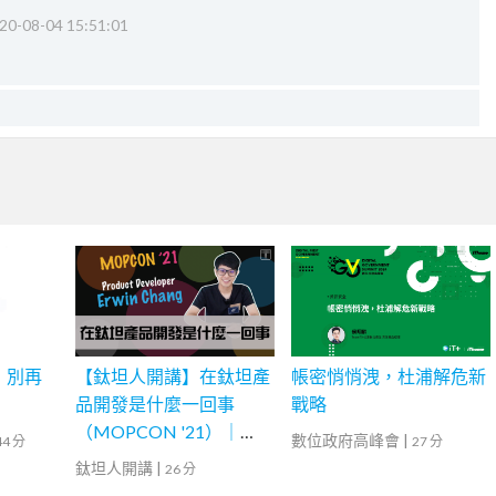
20-08-04 15:51:01
：別再
【鈦坦人開講】在鈦坦產
帳密悄悄洩，杜浦解危新
品開發是什麼一回事
戰略
（MOPCON '21）｜
數位政府高峰會
|
44 分
27 分
TITANSOFT 鈦坦科技
鈦坦人開講
|
26 分