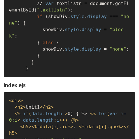
          // 
var
 textlistn = document.getEl
ementById(
"textlistn"
);

if
 (showDiv.
style
.
display
 === 
"no
ne"
) {

            showDiv.
style
.
display
 = 
"bloc
k"
;

          } 
else
 {

            showDiv.
style
.
display
 = 
"none"
;

          }

        }

index.ejs
<
div
>
<
h2
>
Unit1
</
h2
>
<
%
if
(
data.length
 >
0) { %> 
<
%
for
(
var
i
=
0;i
< 
data.length
;
i
++) {%>
<
h5
>
<
%=data[i].id%
>
: 
<
%=data[i].que%
>
</
h5
>