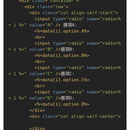
<
div
class
=
"container"
>
<
div
class
=
"row"
>
<
div
class
=
"col align-self-start"
>
<
input
type
=
"radio"
name
=
"radio<%
= i %>"
value
=
"A"
 />
 選項A:

<
%=data[i].option.A%
>
<
br
>
<
input
type
=
"radio"
name
=
"radio<%
= i %>"
value
=
"B"
 />
選項B:

<
%=data[i].option.B%
>
<
br
>
<
input
type
=
"radio"
name
=
"radio<%
= i %>"
value
=
"C"
 />
選項C:

<
%=data[i].option.C%
>
<
br
>
<
input
type
=
"radio"
name
=
"radio<%
= i %>"
value
=
"D"
 />
選項D:

<
%=data[i].option.D%
>
</
div
>
<
div
class
=
"col align-self-center"
>
</
div
>