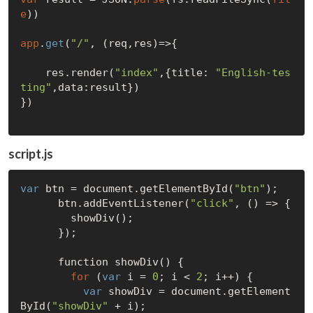
e
))

app
.
get
(
"/"
, (req,res)=>{

    res.render(
"index"
,{title: 
"English-tes
ting"
,data:result})

})

script.js
var
 btn = document.getElementById(
"btn"
);

      btn.addEventListener(
"click"
, () => {

        showDiv();

      });

      function showDiv() {

for
 (
var
 i = 
0
; i < 
2
; i++) {

var
 showDiv = document.getElement
ById(
"showDiv"
 + i);
