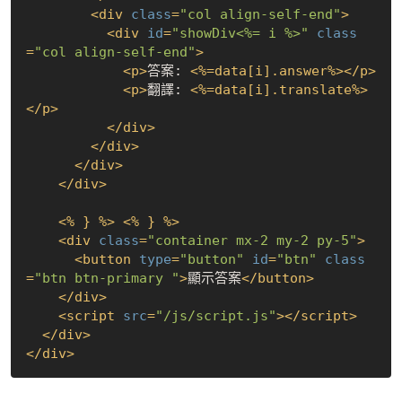
<
div
class
=
"col align-self-end"
>
<
div
id
=
"showDiv<%= i %>"
class
=
"col align-self-end"
>
<
p
>
答案: 
<
%=data[i].answer%
>
</
p
>
<
p
>
翻譯: 
<
%=data[i].translate%
>
</
p
>
</
div
>
</
div
>
</
div
>
</
div
>
<
%
 } %>
<
%
 } %>
<
div
class
=
"container mx-2 my-2 py-5"
>
<
button
type
=
"button"
id
=
"btn"
class
=
"btn btn-primary "
>
顯示答案
</
button
>
</
div
>
<
script
src
=
"/js/script.js"
>
</
script
>
</
div
>
</
div
>