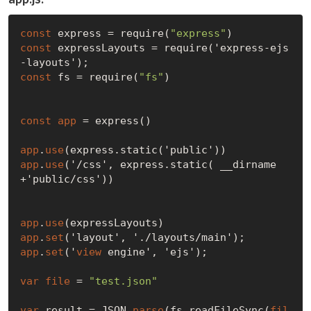
const
 express = require(
"express"
const
 expressLayouts = require('express-ejs
const
 fs = require(
"fs"
)

const
app
 = express()

app
.
use
app
.
use
('/css', express.static( __dirname
+'public/css'))

app
.
use
app
.
set
app
.
set
('
view
 engine', 'ejs');  

var
file
 = 
"test.json"
var
 result = JSON.
parse
(fs.readFileSync(
fil