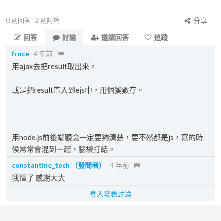
0
則回答
2
則討論
分享
回答
討論
邀請回答
追蹤
froce
4 年前
用ajax去把result取出來。
或是把result帶入到ejs中，用個變數存。
用node.js前後端觀念一定要夠清楚，要不然都是js，寫的時
候常常會混到一起，腦袋打結。
constantine_tech
（發問者）
4 年前
我懂了 感謝大大
登入發表討論