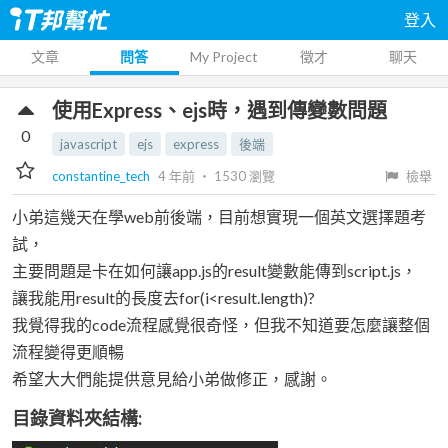
登入
文章
問答
My Project
徵才
聊天
使用Express、ejs時，遇到傳變數問題
0
javascript
ejs
express
後端
constantine_tech
4 年前
‧
1530
瀏覽
檢舉
小弟這幾天在學web前後端，目前想實現一個英文選擇題考
試，
主要問題是卡在如何讓app.js的result變數能傳到script.js，
讓我能用result的長度去for(i<result.length)?
我覺得我的code流程感覺很奇怪，但我不知道要怎麼讓整個
流程變得更順暢
希望大大們能提供意見給小弟做修正，感謝。
目錄資料夾結構: