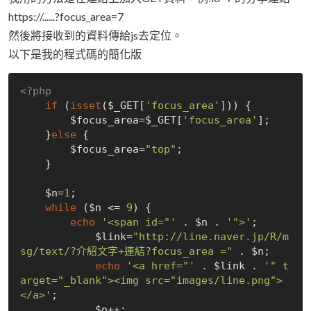
https://......?focus_area=7
然後將接收到的資料傳給js去定位。
以下是我的程式碼的簡化版
<?php
if
 (
isset
($_GET[
'focus_area'
])) {

        $focus_area=$_GET[
'focus_area'
];

    }
else
 {

        $focus_area=
"top"
;

    }

    $n=
1
;

while
 ($n <= 
9
) {

echo
'<span id="'
 . $n . 
'">'
;

            $link=
"http://line.naver.jp/R/m
sg/text/?介紹文字+連結?focus_area ="
 . $n;

echo
'<a href="'
 . $link . 
'" t
arget="_blank"><img src="images/line.png">
</a>'
;

            $n++;
