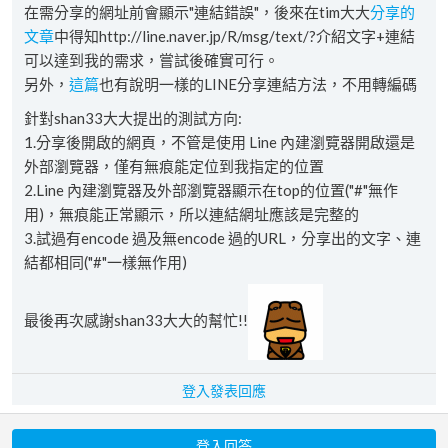
在需分享的網址前會顯示"連結錯誤"，後來在tim大大
分享的
文章
中得知http://line.naver.jp/R/msg/text/?介紹文字+連結
可以達到我的需求，嘗試後確實可行。
另外，
這篇
也有說明一樣的LINE分享連結方法，不用轉編碼
針對shan33大大提出的測試方向:
1.分享後開啟的網頁，不管是使用 Line 內建瀏覽器開啟還是
外部瀏覽器，僅有無痕能定位到我指定的位置
2.Line 內建瀏覽器及外部瀏覽器顯示在top的位置("#"無作
用)，無痕能正常顯示，所以連結網址應該是完整的
3.試過有encode 過及無encode 過的URL，分享出的文字、連
結都相同("#"一樣無作用)
最後再次感謝shan33大大的幫忙!!
登入發表回應
登入回答