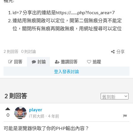
補充:
id=7 分享出的連結是https://........php?focus_area=7
連結用無痕開啟可以定位，開第二個無痕分頁不能定
位，關閉所有無痕再開啟無痕，用網址搜尋可以定位
2
則回答
0
則討論
分享
回答
討論
邀請回答
追蹤
登入發表討論
2
則回答
player
0
iT邦大師
．
4 年前
可能是瀏覽器快取了你的PHP輸出內容？