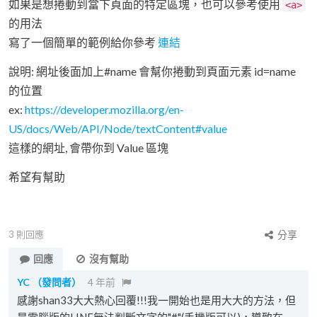
如果是想捲動到當下頁面的特定區塊，也可以參考使用
<a>
的用法
寫了一個簡單的範例給你參考
連結
說明: 網址後面加上#name 會幫你捲動到頁面元素 id=name
的位置
ex:
https://developer.mozilla.org/en-
US/docs/Web/API/Node/textContent#value
這樣的網址, 會帶你到 Value 區塊
希望有幫助
3
則回應
分享
回應
沒有幫助
YC
（發問者）
4 年前
感謝shan33大大熱心回覆!!!我一開始也是用大大的方法，但
是電腦版的LINE無法判斷文字的"#"(手機版可以)，導致在