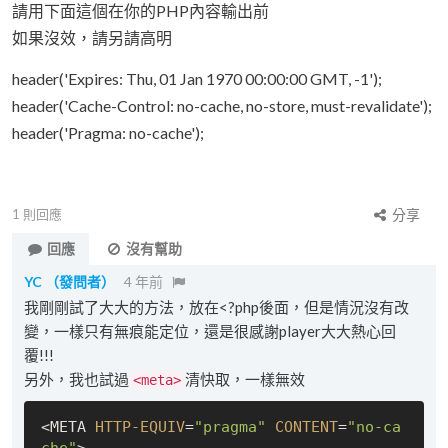
請用下面這個在你的PHP內容輸出前
如果沒效，請另請高明
header('Expires: Thu, 01 Jan 1970 00:00:00 GMT, -1');
header('Cache-Control: no-cache, no-store, must-revalidate');
header('Pragma: no-cache');
1
則回應
分享
回應
沒有幫助
YC
（發問者）
4 年前
我剛剛試了大大的方法，放在<?php後面，但是情況沒有改
變，一樣只有無痕能定位，還是很感謝player大大熱心回
覆!!!
另外，我也試過
清快取，一樣無效
<meta>
<META 
HTTP-EQUIV
=
"pragma"
CONTENT
=
"no-ca