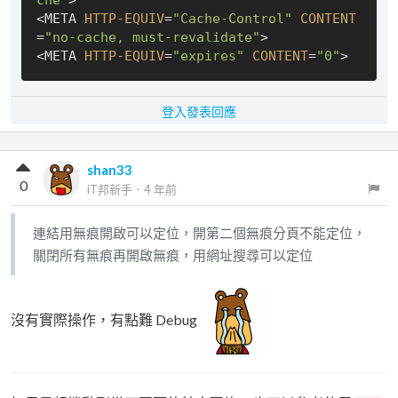
che"
> 

<META 
HTTP-EQUIV
=
"Cache-Control"
CONTENT
=
"no-cache, must-revalidate"
> 

<META 
HTTP-EQUIV
=
"expires"
CONTENT
=
"0"
登入發表回應
shan33
0
iT邦新手
．
4 年前
連結用無痕開啟可以定位，開第二個無痕分頁不能定位，
關閉所有無痕再開啟無痕，用網址搜尋可以定位
沒有實際操作，有點難 Debug