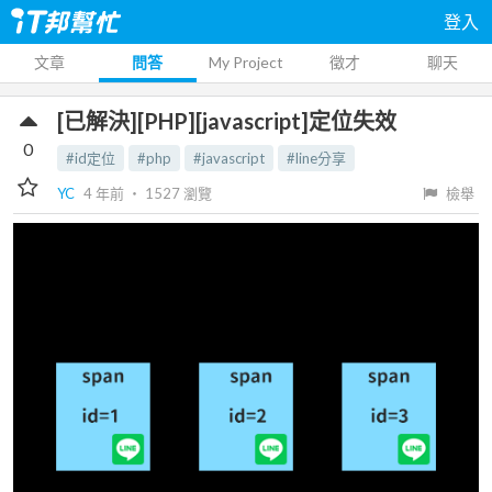
登入
文章
問答
My Project
徵才
聊天
[已解決][PHP][javascript]定位失效
0
#id定位
#php
#javascript
#line分享
YC
4 年前
‧
1527
瀏覽
檢舉