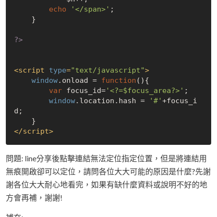
echo
'</span>'
;

    }

?>
<
script
type
=
"text/javascript"
>
window
.onload = 
function
(
)
{

var
 focus_id=
'<?=$focus_area?>'
;

window
.location.hash = 
'#'
+focus_i
d;

</
script
>
問題: line分享後點擊連結無法定位指定位置，但是將連結用
無痕開啟卻可以定位，請問各位大大可能的原因是什麼?先謝
謝各位大大耐心地看完，如果有缺什麼資料或說明不好的地
方會再補，謝謝!