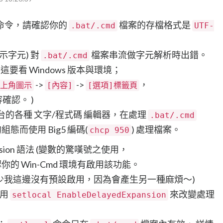
命令，請確認你的
檔案的存檔格式是
.bat/.cmd
UTF-
提示字元) 對
檔案串流做字元解析時出錯。
.bat/.cmd
，這要看 Windows 版本與環境；
->
->
，
左上角圖示
[內容]
[選項]標籤頁
確認。 )
 平台的各種 文字/程式碼 編輯器，在處理
.bat/.cmd
而使用 Big5 編碼(
) 處理檔案。
chcp 950
ansion 語法 (變數的驚嘆號之使用，
認你的 Win-Cmd 環境有啟用該功能。
少我這邊沒有預設啟用，因為會產生另一種麻煩～)
用
來改變處理
setlocal EnableDelayedExpansion