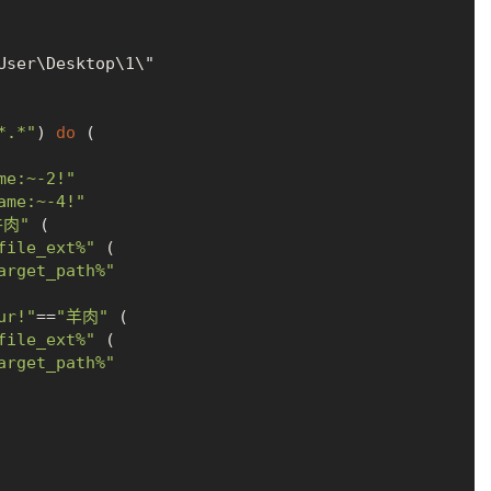
*.*"
) 
do
 (

me:~-2!"
ame:~-4!"
牛肉"
 (

file_ext%"
 (

arget_path%"
ur!"
==
"羊肉"
 (

file_ext%"
 (

arget_path%"