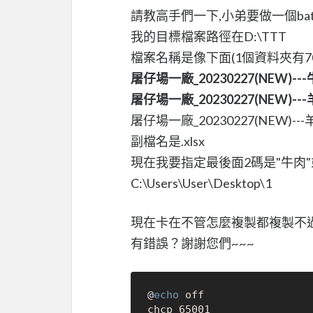
請教高手們一下,小弟要做一個ba
我的目標檔案路徑在D:\TTT
檔案名稱是像下面(1個資料夾有7
屠仔場一廠_20230227(NEW)--
屠仔場一廠_20230227(NEW)--
屠仔場一廠_20230227(NEW)--
副檔名是.xlsx
現在我要指定最後面2碼是"牛肉"或
C:\Users\User\Desktop\1
現在卡在不管怎麼複製都複製不
有錯誤？謝謝您們~~~
@
echo
 off

chcp 65001
