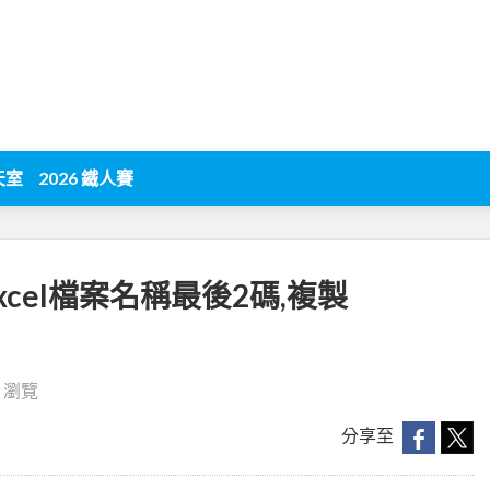
天室
2026 鐵人賽
xcel檔案名稱最後2碼,複製
9 瀏覽
分享至