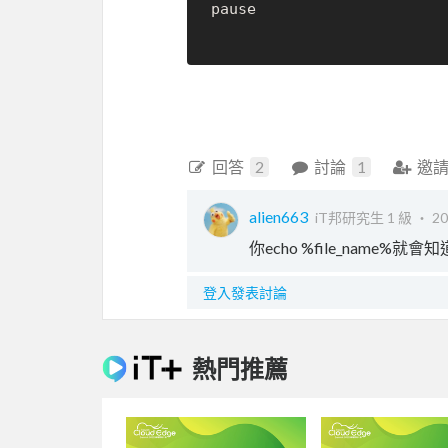
pause

回答
2
討論
1
邀
alien663
iT邦研究生 1 級 ‧
20
你echo %file_name%
登入發表討論
熱門推薦