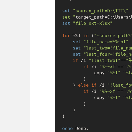
set
"source_path=D:\TTT\"

set "
set
"file_ext=xlsx"
for
 %%f 
in
 (
"%source_path%
set
"file_name=%%~nf"
set
"last_two=!file_na
set
"last_four=!file_n
if
 /i 
"!last_two!"
==
"
if
 /i 
"%%~xf"
==
".%
            copy 
"%%f"
"%t
        )

    ) 
else
if
 /i 
"!last_fo
if
 /i 
"%%~xf"
==
".%
            copy 
"%%f"
"%t
        )

    )

)

echo
 Done.
