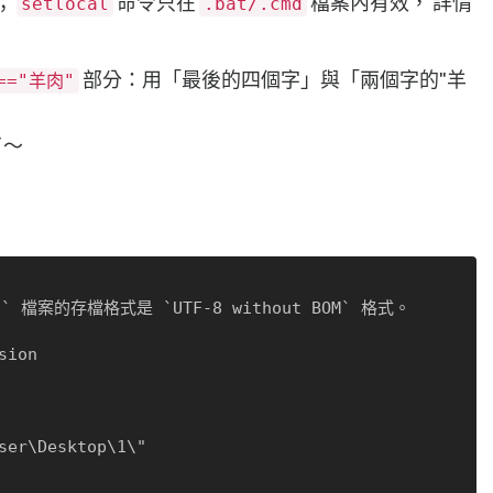
；
命令只在
檔案內有效， 詳情
setlocal
.bat/.cmd
部分：用「最後的四個字」與「兩個字的"羊
"=="羊肉"
了～
d` 檔案的存檔格式是 `UTF-8 without BOM` 格式。 

ion

ser\Desktop\1\"
