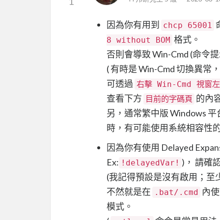
1
因為你有用到
chcp 65001
格式。
8 without BOM
否則會導致 Win-Cmd (命令
( 有時是 Win-Cmd 切換異常
可透過
右擊 Win-Cmd 視窗
查看下方
的內容
目前的字碼頁
另，通常繁中版 Windows
時，有可能使用系統相容性的組態
因為你有使用 Delayed Exp
Ex:
)， 請確
!delayedVar!
(我記得預設是沒有啟用；至
不然就是在
內使
.bat/.cmd
模式。