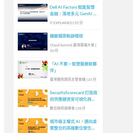
Dell AI Factory 賦能智慧
金融：落地多元 GenAI 應
用實踐
IT EXPLAINED
|
35 分
機敏檔案軌跡稽核
Cloud Summit 臺灣雲端大會
|
30 分
「AI 不累－智慧醫療新夥
伴」
臺灣醫院資訊主管會議
|
23 分
SecurityScorecard 打造政
府供應鏈資安可視化與治
理機制
數位政府高峰會
|
28 分
城市級主權式 AI，邁向虛
實整合的高雄數位孿生平