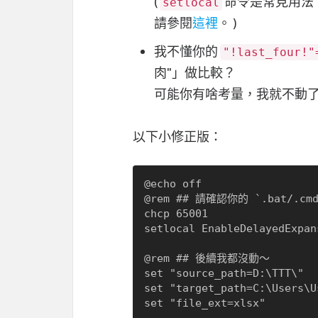
(
命令是常見用法
setlocal
請參閱
這裡
。 )
我不懂你的
"!last_four!
肉"」做比較？
可能你有啥考量，我就不動
以下小修正版：
@echo off

@rem ## 請確認你的 `.bat/.cm
chcp 65001

setlocal EnableDelayedExpans
@rem ## 後續我都沒動～

set "source_path=D:\TTT\"

set "target_path=C:\Users\U
set "file_ext=xlsx"
