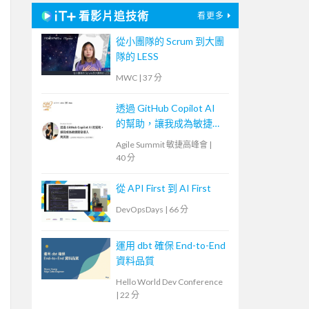
看影片追技術
看更多
從小團隊的 Scrum 到大團
隊的 LESS
MWC
|
37 分
透過 GitHub Copilot AI
的幫助，讓我成為敏捷開
發人
Agile Summit 敏捷高峰會
|
40 分
從 API First 到 AI First
DevOpsDays
|
66 分
運用 dbt 確保 End-to-End
資料品質
Hello World Dev Conference
|
22 分