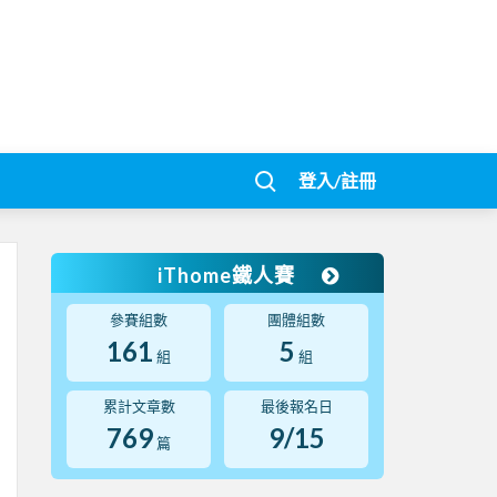
登入/註冊
iThome鐵人賽
參賽組數
團體組數
161
5
組
組
累計文章數
最後報名日
769
9/15
篇