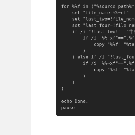
for %%f in ("%source_path%*
    set "file_name=%%~nf"

    set "last_two=!file_name:~-2!"

    set "last_four=!file_name:~-4!"

    if /i "!last_two!"=="牛肉" (

        if /i "%%~xf"==".%file_ext%" (

            copy "%%f" "%target_path%"

        )

    ) else if /i "!last_four!"=="羊肉" (

        if /i "%%~xf"==".%file_ext%" (

            copy "%%f" "%target_path%"

        )

    )

)

echo Done.
