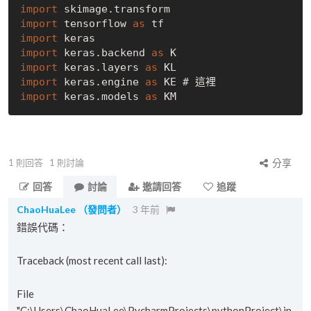
import
import
 tensorflow 
as
import
import
 keras.backend 
as
import
 keras.layers 
as
import
 keras.engine 
as
import
 keras.models 
as
1
則回答
1
則討論
分享
回答
討論
邀請回答
追蹤
ChaoHuaLee
（發問者）
3 年前
錯誤代碼：
Traceback (most recent call last):
File
"C:\Users\ChaoHuaLee\PycharmProjects\pythonProject\in