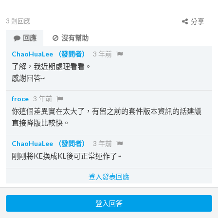
3
則回應
分享
回應
沒有幫助
ChaoHuaLee
（發問者）
3 年前
了解，我近期處理看看。
感謝回答~
froce
3 年前
你這個差異實在太大了，有留之前的套件版本資訊的話建議
直接降版比較快。
ChaoHuaLee
（發問者）
3 年前
剛剛將KE換成KL後可正常運作了~
登入發表回應
登入回答