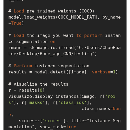
# 
Load
 pre-trained weights (COCO)

model.load_weights(COCO_MODEL_PATH, by_name
=
True
)

# 
Load
 the image you want 
to
perform
 instan
ce segmentation 
on
image = skimage.io.imread("C:/Users/ChaoHua
Lee/Desktop/Bone_age_CNN/testimg")

# 
Perform
 instance segmentation

results = model.detect([image], 
verbose
=
1
)

# Visualize the results

r = results[
0
]

visualize.display_instances(image, r[
'roi
s'
], r[
'masks'
], r[
'class_ids'
],

                            class_names=
Non
e
,

    scores=r[
'scores'
], title="Instance Seg
mentation", show_mask=
True