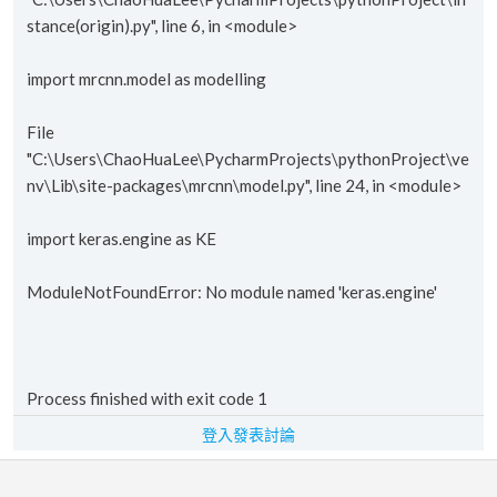
stance(origin).py", line 6, in <module>
import mrcnn.model as modelling
File
"C:\Users\ChaoHuaLee\PycharmProjects\pythonProject\ve
nv\Lib\site-packages\mrcnn\model.py", line 24, in <module>
import keras.engine as KE
ModuleNotFoundError: No module named 'keras.engine'
Process finished with exit code 1
登入發表討論