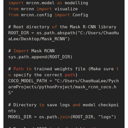
import
 mrcnn.model 
as
from
 mrcnn 
import
from
 mrcnn.config 
import
 Config

# Root directory 
of
 the Mask R-CNN library

ROOT_DIR = os.path.abspath("C:/Users/ChaoHu
aLee/Desktop/Mask_RCNN")

# 
Import
 Mask RCNN

sys.path.append(ROOT_DIR)

# 
Path
to
 trained weights file (Make sure 
t
o
 specify the correct 
path
)

COCO_MODEL_PATH = "C:/Users/ChaoHuaLee/Pych
armProjects/pythonProject/mask_rcnn_coco.h
5"

# Directory 
to
 save logs 
and
 model checkpoi
nts

MODEL_DIR = os.path.
join
(ROOT_DIR, "logs")
