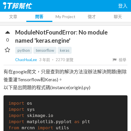
登入
文章
問答
My Project
徵才
聊天
ModuleNotFoundError: No module
0
named 'keras.engine'
python
tensorflow
keras
ChaoHuaLee
3 年前
‧
2270
瀏覽
檢舉
有在google爬文，只是查到的解決方法沒辦法解決問題(刪除
後重灌Tensorflow和Keras)。
以下是出問題的程式碼(instance(origin).py)
import
import
import
import
 matplotlib.pyplot 
as
from
 mrcnn 
import