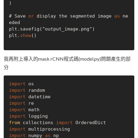
)

# Save 
or
 display the segmented image 
as
 ne
eded

plt.savefig("output_image.png")

plt.
show
()

我再附上導入的mask rCNN程式碼(model.py)問題產生的部
分
import
import
import
import
import
import
from
 collections 
import
import
import
 numpy 
as