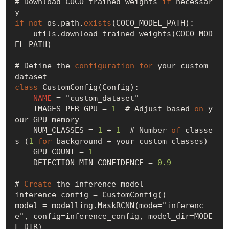
# Download COCO trained weights 
if
 necessar
if
not
 os.path.
exists
(COCO_MODEL_PATH):

    utils.download_trained_weights(COCO_MOD
EL_PATH)

# Define the 
configuration
for
 your custom 
class
 CustomConfig(Config):

NAME
 = "custom_dataset"

    IMAGES_PER_GPU = 
1
  # Adjust based 
on
 y
our GPU memory

    NUM_CLASSES = 
1
 + 
1
  # Number 
of
 classe
s (
1
for
 background + your custom classes)

    GPU_COUNT = 
1
    DETECTION_MIN_CONFIDENCE = 
0.9
# 
Create
 the inference model

inference_config = CustomConfig()

model = modelling.MaskRCNN(mode="inferenc
e", config=inference_config, model_dir=MODE
L_DIR)
