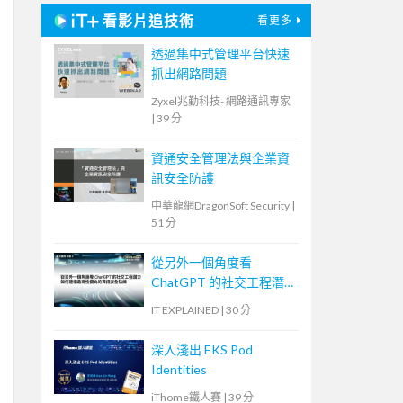
看影片追技術
看更多
透過集中式管理平台快速
抓出網路問題
Zyxel兆勤科技- 網路通訊專家
|
39 分
資通安全管理法與企業資
訊安全防護
中華龍網DragonSoft Security
|
51 分
從另外一個角度看
ChatGPT 的社交工程潛
力—如何建構最高性價比
IT EXPLAINED
|
30 分
的資訊安全防線
深入淺出 EKS Pod
Identities
iThome鐵人賽
|
39 分