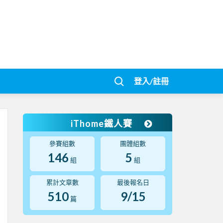
登入/註冊
iThome鐵人賽
參賽組數
團體組數
146
5
組
組
累計文章數
最後報名日
510
9/15
篇