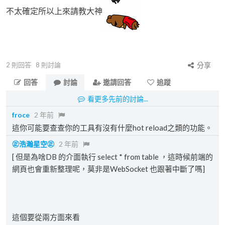
不太確定所以上來請教大神
2
則回答
8
則討論
分享
回答
討論
邀請回答
追蹤
看更多先前的討論...
froce
2 年前
這你可能要查查你的工具有沒有什麼hot reload之類的功能。
㊣浩瀚星空㊣
2 年前
[ 但是為啥DB 的介面執行 select * from table ，這時候前端的
網頁也會重新整理呢，莫非是WebSocket 也跟著中斷了嗎]
這個要從兩方面來看