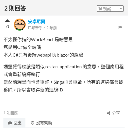
2
則回答
安卓尼爾
0
iT邦新手
．
2 年前
不太懂你指的WorkBench是啥意思
您是用C#做全端嗎
本人C#只有後端webapi 與blazor的經驗
通靈覺得應該是類似 restart application 的意思，整個應用程
式會重新編譯執行
當然前端畫面也會重整，SingalR會重啟，所有的連線都會被
移除，所以會取得新的連線ID
1
則回應
分享
回應
沒有幫助