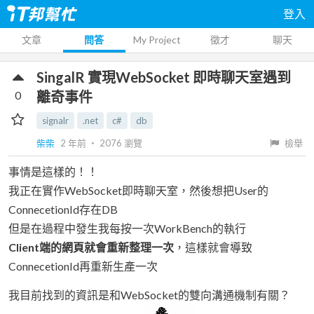
登入
文章
問答
My Project
徵才
聊天
SingalR 實現WebSocket 即時聊天室遇到
0
離奇事件
signalr
.net
c#
db
柴柴
2 年前
‧
2076
瀏覽
檢舉
事情是這樣的！！
我正在實作WebSocket即時聊天室，然後想把User的
ConnecetionId存在DB
但是在過程中發生我每按一次WorkBench的執行
Client端的網頁就會重新整理一次
，這樣就會導致
ConnecetionId再重新生產一次
我目前找到的資訊是和WebSocket的雙向溝通機制有關？