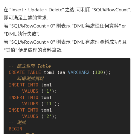
在 "Insert、Update、Delete" 之後, 可利用 "SQL%RowCount",
即可滿足上述的需求.
若 "SQL%RowCount = 0", 則表示 "DML 無處理任何資料" or
"DML 執行失敗".
若 "SQL%RowCount > 0", 則表示 "DML 有處理資料成功", 且
"其值" 便是處理的資料筆數.
-- 建立暫時 Table
CREATE
TABLE
 tom1 (aa 
VARCHAR2
 (
100
-- 新增測試資料
INSERT
INTO
 tom1

VALUES
 (
'1'
INSERT
INTO
 tom1

VALUES
 (
'11'
INSERT
INTO
 tom1

VALUES
 (
'2'
-- 測試
BEGIN