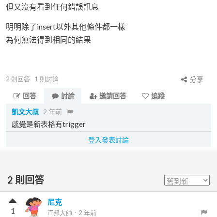
但又沒有看到任何錯誤訊息
明明除了insert以外其他條件都一樣
為何無法得到相同的結果
2
則回答
1
則討論
分享
回答
討論
邀請回答
追蹤
凱文大叔
2 年前
感覺是新表格有trigger
登入發表討論
2
則回答
尼克
1
iT邦大師
．
2 年前