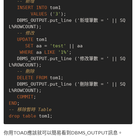
-- 新增
INSERT
INTO
 tom1

VALUES
 (
'3'
);

   DBMS_OUTPUT.put_line ('新增筆數 = ' || SQ
L%ROWCOUNT);

-- 修改
UPDATE
 tom1

SET
 aa = 
'test'
 || aa

WHERE
 aa 
LIKE
'1%'
;

   DBMS_OUTPUT.put_line ('修改筆數 = ' || SQ
L%ROWCOUNT);

-- 刪除
DELETE
FROM
 tom1;

   DBMS_OUTPUT.put_line ('刪除筆數 = ' || SQ
L%ROWCOUNT);

COMMIT
END
-- 移除暫時 Table
drop
table
你用TOAD應該就可以簡易看到DBMS_OUTPUT訊息。