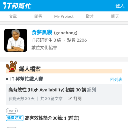
登入
文章
問答
My Project
徵才
聊天
食夢黑貘
(
genehong
)
iT邦研究生
3
級 ‧ 點數
2206
數位文化協會
鐵人檔案
iT 邦幫忙鐵人賽
回列表
高有效性 (High Availability) 初論 30 講
系列
參賽天數
30
天
｜
共
30
篇文章
訂閱
DAY
1
高有效性簡介30篇: 1 (前言)
達標好文