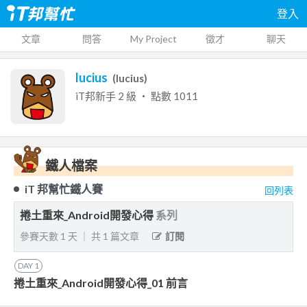
登入
文章
問答
My Project
徵才
聊天
lucius
(
lucius
)
iT邦新手
2
級 ‧ 點數
1011
鐵人檔案
iT 邦幫忙鐵人賽
回列表
捲土重來_Android開發心得
系列
參賽天數
1
天
｜
共
1
篇文章
訂閱
DAY
1
捲土重來_Android開發心得_01 前言