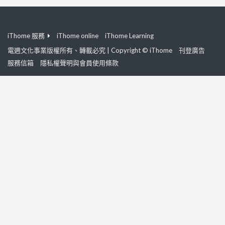
iThome 服務
iThome online
iThome Learning
電週文化事業版權所有、轉載必究 | Copyright © iThome
刊登廣告
服務信箱
隱私權聲明與會員使用條款