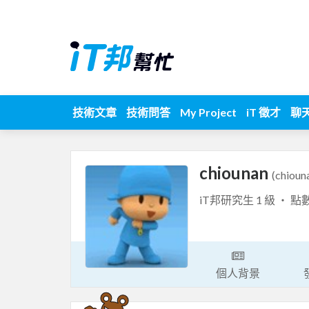
技術文章
技術問答
My Project
iT 徵才
聊
chiounan
(chioun
iT邦研究生 1 級 ‧ 點
個人背景