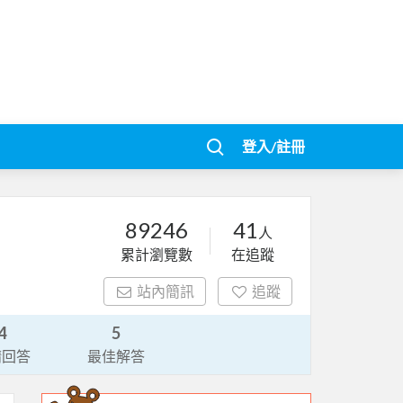
登入/註冊
89246
41
人
累計瀏覽數
在追蹤
站內簡訊
追蹤
4
5
請回答
最佳解答