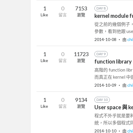
1
0
7153
DAY 8
Like
留言
瀏覽
kernel module 
從之前的幾個例子，我
參數，看到他跟 use
2014-10-08
‧ 由
ch
1
0
11723
DAY 9
Like
留言
瀏覽
function library
高階的 function
而真正在 kernel 中
2014-10-09
‧ 由
ch
1
0
9134
DAY 10
Like
留言
瀏覽
User space 與 ke
程式不外乎就是要利
統，所以多個程式同時
2014-10-10
‧ 由
ch