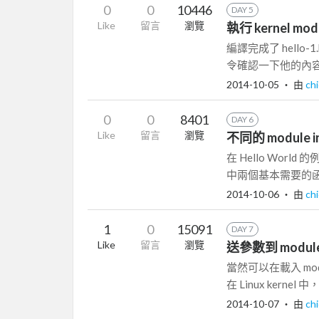
0
0
10446
DAY 5
Like
留言
瀏覽
執行 kernel mod
編譯完成了 hello
令確認一下他的內容: [ro
2014-10-05
‧ 由
ch
0
0
8401
DAY 6
Like
留言
瀏覽
不同的 module in
在 Hello World 的例
中兩個基本需要的函.
2014-10-06
‧ 由
ch
1
0
15091
DAY 7
Like
留言
瀏覽
送參數到 modul
當然可以在載入 mod
在 Linux kernel 中
2014-10-07
‧ 由
ch