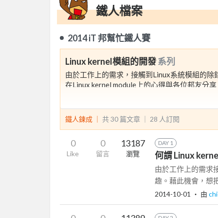
鐵人檔案
2014 iT 邦幫忙鐵人賽
Linux kernel模組的開發
系列
由於工作上的需求，接觸到Linux系統模組的除
在Linux kernel module上的心得與各位邦友分
鐵人鍊成 ｜
共 30 篇文章 ｜
28
人訂閱
0
0
13187
DAY 1
Like
留言
瀏覽
何謂 Linux kerne
由於工作上的需求接觸
趣。藉此機會，想把自己在 L
2014-10-01
‧ 由
ch
0
0
11389
DAY 2