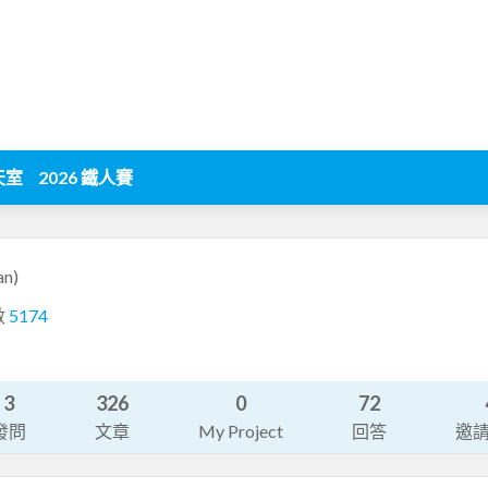
天室
2026 鐵人賽
an)
數
5174
3
326
0
72
發問
文章
My Project
回答
邀