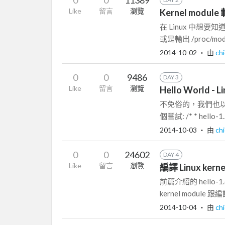
Like
留言
瀏覽
Kernel modu
在 Linux 中想要知
或是輸出 /proc/modu
2014-10-02
‧ 由
ch
0
0
9486
DAY 3
Like
留言
瀏覽
Hello World - L
不免俗的，我們也以 &qu
個嘗試: /* * hello-1..
2014-10-03
‧ 由
ch
0
0
24602
DAY 4
Like
留言
瀏覽
編譯 Linux kerne
前篇介紹的 hello-
kernel module
2014-10-04
‧ 由
ch