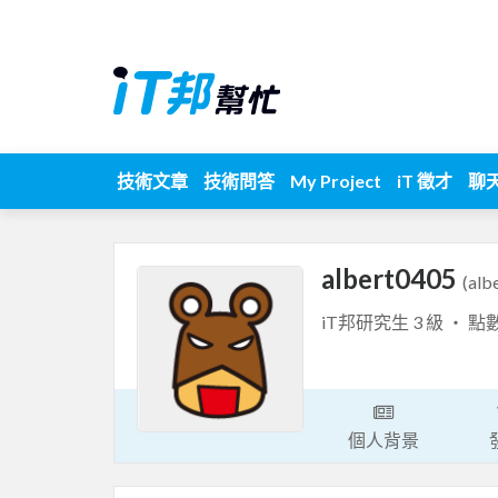
技術文章
技術問答
My Project
iT 徵才
聊
albert0405
(alb
iT邦研究生 3 級 ‧ 點
個人背景