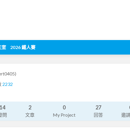
天室
2026 鐵人賽
ert0405)
數
2232
14
2
0
27
發問
文章
My Project
回答
邀