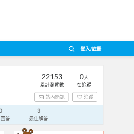
登入/註冊
22153
0
人
累計瀏覽數
在追蹤
站內簡訊
追蹤
0
3
請回答
最佳解答