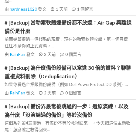
組...
由
hardness1020
發文
1 天前
1
個留言
# [Backup] 當勒索軟體連備份都不放過：Air Gap 與離線
備份是什麼
前面幾篇提過一個殘酷的現實：現在的勒索軟體攻擊，第一個目標
往往不是你的正式資料，...
由
RainPan
發文
2 天前
0
個留言
# [Backup] 為什麼備份設備可以塞進 30 倍的資料？聊聊
重複資料刪除（Deduplication）
如果你看過企業級備份設備（例如 Dell PowerProtect DD 系列）...
由
RainPan
發文
2 天前
0
個留言
# [Backup] 備份界最常被跳過的一步：還原演練，以及
為什麼「沒演練過的備份」等於沒備份
這個系列第4篇聊過「有備份不等於救得回來」，今天把這個主題收
尾：怎麼確定救得回來...