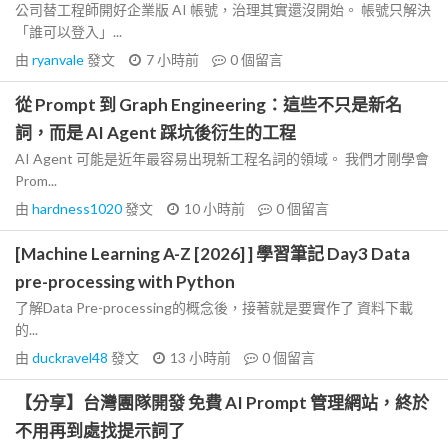
公司替工程師開好企業版 AI 帳號，治理其實還沒開始。 帳號只解決
「誰可以登入」...
由
ryanvale
發文
7 小時前
0
個留言
從 Prompt 到 Graph Engineering：這些不只是新名
詞，而是 AI Agent 踩坑後衍生的工程
AI Agent 可能是近年最容易出現新工程名詞的領域。 我們才剛學會
Prom...
由
hardness1020
發文
10 小時前
0
個留言
[Machine Learning A-Z [2026] ] 學習筆記 Day3 Data
pre-processing with Python
了解Data Pre-processing的概念後，接著就是要實作了 資料下載
的...
由
duckravel48
發文
13 小時前
0
個留言
【分享】台灣團隊開發 免費 AI Prompt 管理網站，終於
不用再到處找提示詞了