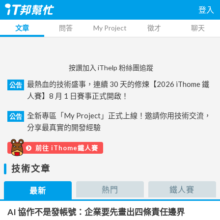
登入
文章
問答
My Project
徵才
聊天
按讚加入 iThelp 粉絲團追蹤
最熱血的技術盛事，連續 30 天的修煉【2026 iThome 鐵
公告
人賽】8 月 1 日賽事正式開啟！
全新專區「My Project」正式上線！邀請你用技術交流，
公告
分享最真實的開發經驗
前往 iThome鐵人賽
技術文章
熱門
鐵人賽
最新
AI 協作不是發帳號：企業要先畫出四條責任邊界