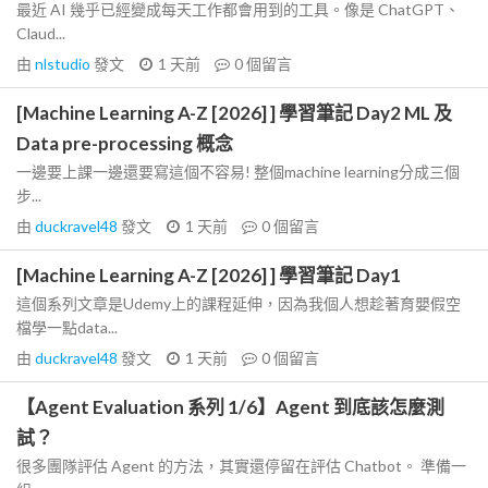
最近 AI 幾乎已經變成每天工作都會用到的工具。像是 ChatGPT、
Claud...
由
nlstudio
發文
1 天前
0
個留言
[Machine Learning A-Z [2026] ] 學習筆記 Day2 ML 及
Data pre-processing 概念
一邊要上課一邊還要寫這個不容易! 整個machine learning分成三個
步...
由
duckravel48
發文
1 天前
0
個留言
[Machine Learning A-Z [2026] ] 學習筆記 Day1
這個系列文章是Udemy上的課程延伸，因為我個人想趁著育嬰假空
檔學一點data...
由
duckravel48
發文
1 天前
0
個留言
【Agent Evaluation 系列 1/6】Agent 到底該怎麼測
試？
很多團隊評估 Agent 的方法，其實還停留在評估 Chatbot。 準備一