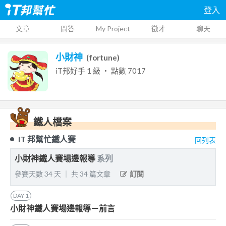
登入
文章
問答
My Project
徵才
聊天
小財神
(
fortune
)
iT邦好手
1
級 ‧ 點數
7017
鐵人檔案
iT 邦幫忙鐵人賽
回列表
小財神鐵人賽場邊報導
系列
參賽天數
34
天
｜
共
34
篇文章
訂閱
DAY
1
小財神鐵人賽場邊報導－前言