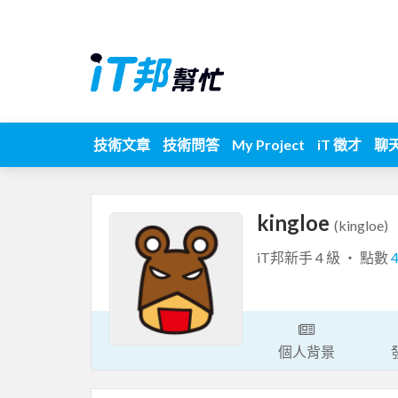
技術文章
技術問答
My Project
iT 徵才
聊
kingloe
(kingloe)
iT邦新手 4 級 ‧ 點數
個人背景