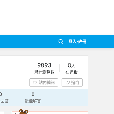
登入/註冊
9893
0
人
累計瀏覽數
在追蹤
站內簡訊
追蹤
0
0
請回答
最佳解答