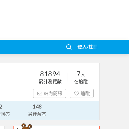
登入/註冊
81894
7
人
累計瀏覽數
在追蹤
站內簡訊
追蹤
2
148
請回答
最佳解答