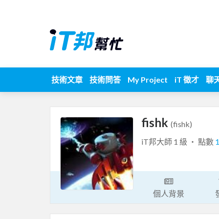
技術文章
技術問答
My Project
iT 徵才
聊
fishk
(fishk)
iT邦大師 1 級 ‧ 點數
個人背景