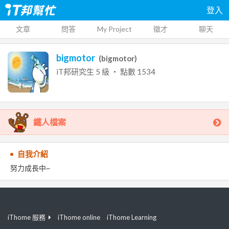
登入
文章
問答
My Project
徵才
聊天
bigmotor
(
bigmotor
)
iT邦研究生
5
級 ‧ 點數
1534
鐵人檔案
自我介紹
努力成長中~
iThome 服務
iThome online
iThome Learning