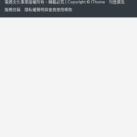
電週文化事業版權所有、轉載必究 | Copyright © iThome
刊登廣告
服務信箱
隱私權聲明與會員使用條款