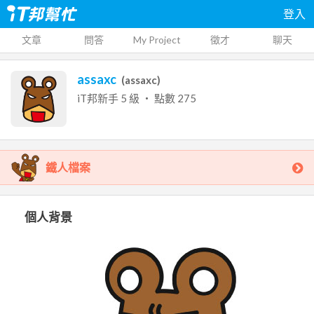
登入
文章
問答
My Project
徵才
聊天
assaxc
(
assaxc
)
iT邦新手
5
級 ‧ 點數
275
鐵人檔案
個人背景