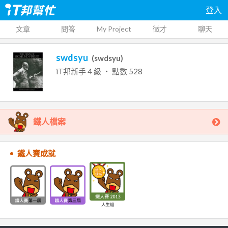
登入
文章
問答
My Project
徵才
聊天
swdsyu
(
swdsyu
)
iT邦新手
4
級 ‧ 點數
528
鐵人檔案
鐵人賽成就