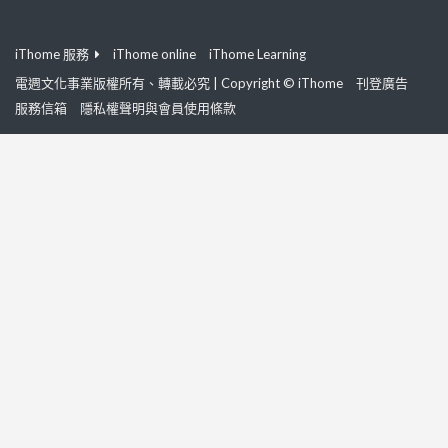
iThome 服務
iThome online
iThome Learning
電週文化事業版權所有、轉載必究 | Copyright © iThome
刊登廣告
服務信箱
隱私權聲明與會員使用條款