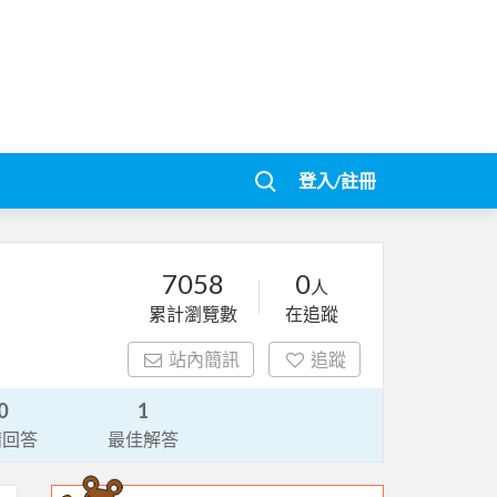
登入/註冊
7058
0
人
累計瀏覽數
在追蹤
站內簡訊
追蹤
0
1
請回答
最佳解答