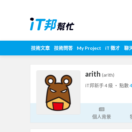
技術文章
技術問答
My Project
iT 徵才
聊
arith
(arith)
iT邦新手 4 級 ‧ 點數
個人背景