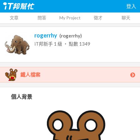
登入
文章
問答
My Project
徵才
聊天
rogerrhy
(
rogerrhy
)
iT邦新手
1
級 ‧ 點數
1349
鐵人檔案
個人背景