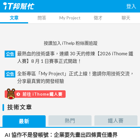
登入
文章
問答
My Project
徵才
聊天
按讚加入 iThelp 粉絲團追蹤
最熱血的技術盛事，連續 30 天的修煉【2026 iThome 鐵
公告
人賽】8 月 1 日賽事正式開啟！
全新專區「My Project」正式上線！邀請你用技術交流，
公告
分享最真實的開發經驗
前往 iThome鐵人賽
技術文章
熱門
鐵人賽
最新
AI 協作不是發帳號：企業要先畫出四條責任邊界