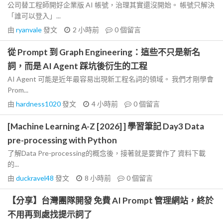
公司替工程師開好企業版 AI 帳號，治理其實還沒開始。 帳號只解決
「誰可以登入」...
由
ryanvale
發文
2 小時前
0
個留言
從 Prompt 到 Graph Engineering：這些不只是新名
詞，而是 AI Agent 踩坑後衍生的工程
AI Agent 可能是近年最容易出現新工程名詞的領域。 我們才剛學會
Prom...
由
hardness1020
發文
4 小時前
0
個留言
[Machine Learning A-Z [2026] ] 學習筆記 Day3 Data
pre-processing with Python
了解Data Pre-processing的概念後，接著就是要實作了 資料下載
的...
由
duckravel48
發文
8 小時前
0
個留言
【分享】台灣團隊開發 免費 AI Prompt 管理網站，終於
不用再到處找提示詞了