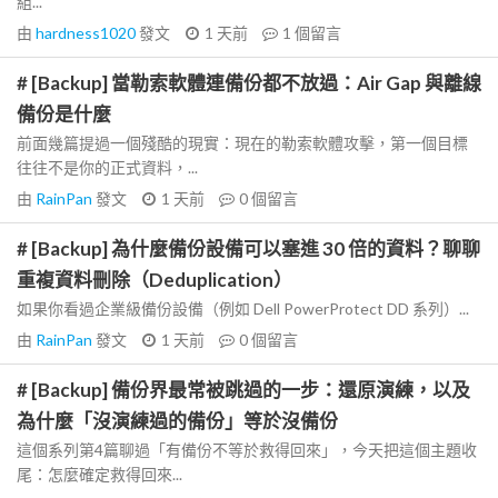
組...
由
hardness1020
發文
1 天前
1
個留言
# [Backup] 當勒索軟體連備份都不放過：Air Gap 與離線
備份是什麼
前面幾篇提過一個殘酷的現實：現在的勒索軟體攻擊，第一個目標
往往不是你的正式資料，...
由
RainPan
發文
1 天前
0
個留言
# [Backup] 為什麼備份設備可以塞進 30 倍的資料？聊聊
重複資料刪除（Deduplication）
如果你看過企業級備份設備（例如 Dell PowerProtect DD 系列）...
由
RainPan
發文
1 天前
0
個留言
# [Backup] 備份界最常被跳過的一步：還原演練，以及
為什麼「沒演練過的備份」等於沒備份
這個系列第4篇聊過「有備份不等於救得回來」，今天把這個主題收
尾：怎麼確定救得回來...