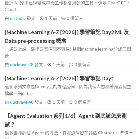
最近 AI 幾乎已經變成每天工作都會用到的工具。像是 ChatGPT、
Claud...
由
nlstudio
發文
1 天前
0
個留言
[Machine Learning A-Z [2026] ] 學習筆記 Day2 ML 及
Data pre-processing 概念
一邊要上課一邊還要寫這個不容易! 整個machine learning分成三個
步...
由
duckravel48
發文
1 天前
0
個留言
[Machine Learning A-Z [2026] ] 學習筆記 Day1
這個系列文章是Udemy上的課程延伸，因為我個人想趁著育嬰假空
檔學一點data...
由
duckravel48
發文
1 天前
0
個留言
【Agent Evaluation 系列 1/6】Agent 到底該怎麼測
試？
很多團隊評估 Agent 的方法，其實還停留在評估 Chatbot。 準備一