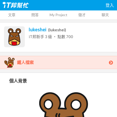
登入
文章
問答
My Project
徵才
聊天
lukeshei
(
lukeshei
)
iT邦新手
3
級 ‧ 點數
700
鐵人檔案
個人背景