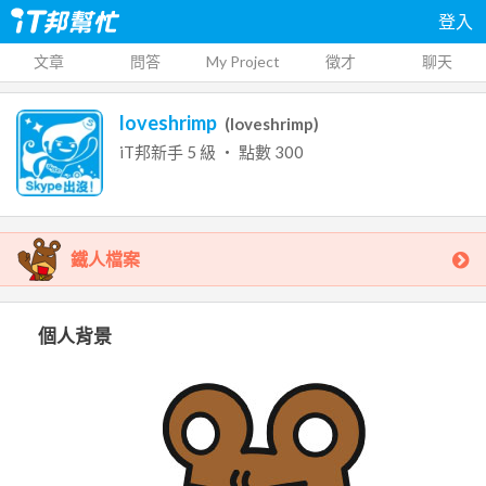
登入
文章
問答
My Project
徵才
聊天
loveshrimp
(
loveshrimp
)
iT邦新手
5
級 ‧ 點數
300
鐵人檔案
個人背景