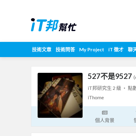
技術文章
技術問答
My Project
iT 徵才
聊
527不是9527
(
iT邦研究生 2 級 ‧ 點
iThome
個人背景