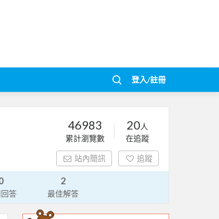
登入/註冊
46983
20
人
累計瀏覽數
在追蹤
站內簡訊
追蹤
0
2
請回答
最佳解答