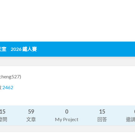
天室
2026 鐵人賽
cheng527)
數
2462
15
59
0
15
發問
文章
My Project
回答
邀