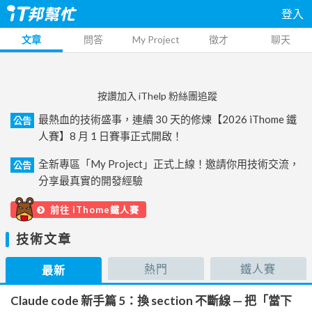
登入
文章
問答
My Project
徵才
聊天
按讚加入 iThelp 粉絲團追蹤
最熱血的技術盛事，連續 30 天的修煉【2026 iThome 鐵
公告
人賽】8 月 1 日賽事正式開啟！
全新專區「My Project」正式上線！邀請你用技術交流，
公告
分享最真實的開發經驗
前往 iThome鐵人賽
技術文章
熱門
鐵人賽
最新
Claude code 新手篇 5：換 section 不斷線 — 把「當下