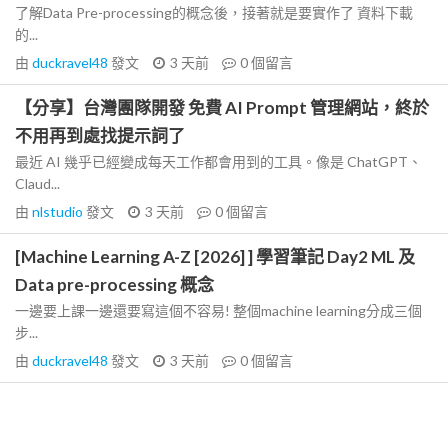
了解Data Pre-processing的概念後，接著就是要實作了 資料下載
的...
由
duckravel48
發文
3 天前
0
個留言
【分享】台灣團隊開發 免費 AI Prompt 管理網站，終於
不用再到處找提示詞了
最近 AI 幾乎已經變成每天工作都會用到的工具。像是 ChatGPT、
Claud...
由
nlstudio
發文
3 天前
0
個留言
[Machine Learning A-Z [2026] ] 學習筆記 Day2 ML 及
Data pre-processing 概念
一邊要上課一邊還要寫這個不容易! 整個machine learning分成三個
步...
由
duckravel48
發文
3 天前
0
個留言