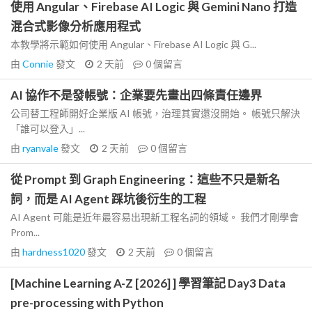
使用 Angular、Firebase AI Logic 與 Gemini Nano 打造
混合式影像分析應用程式
本教學將示範如何使用 Angular、Firebase AI Logic 與 G...
由
Connie
發文
2 天前
0
個留言
AI 協作不是發帳號：企業要先畫出四條責任邊界
公司替工程師開好企業版 AI 帳號，治理其實還沒開始。 帳號只解決
「誰可以登入」...
由
ryanvale
發文
2 天前
0
個留言
從 Prompt 到 Graph Engineering：這些不只是新名
詞，而是 AI Agent 踩坑後衍生的工程
AI Agent 可能是近年最容易出現新工程名詞的領域。 我們才剛學會
Prom...
由
hardness1020
發文
2 天前
0
個留言
[Machine Learning A-Z [2026] ] 學習筆記 Day3 Data
pre-processing with Python