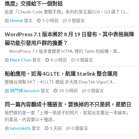
進度」交接給下一個對話
這是「Claude Code 實戰手冊」系列的第五篇(G5)。G3 講了 CL...
由
timwei
發文
3 小時前
0
個留言
WordPress 7.1 版本將於 8 月 19 日發布，其中表格無障
礙功能引發用戶群的擔憂？
WordPress 7.1 版本會變更 HTML 裡的 Table 的結構，其...
由
Mack Chan
發文
4 小時前
0
個留言
船舶應用，近海 4G LTE，航運 Starlink 整合運用
整機台灣製 MIT，4G LTE 模組 非大陸 DrayTek VigorC4...
由
林門神JanusLin
發文
14 小時前
0
個留言
同一篇內容翻成十種語言，要換掉的不只是詞，是節日
我們做的是一套「上傳一張孩子的照片，就寫出並畫出一本繪本」
的產品，內容要以十種語...
由
lumorakids
發文
1 天前
0
個留言