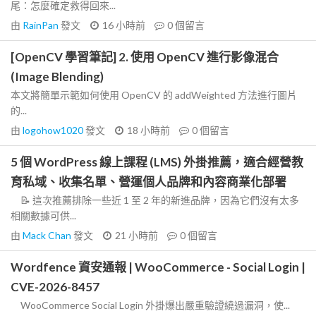
尾：怎麼確定救得回來...
由
RainPan
發文
16 小時前
0
個留言
[OpenCV 學習筆記] 2. 使用 OpenCV 進行影像混合
(Image Blending)
本文將簡單示範如何使用 OpenCV 的 addWeighted 方法進行圖片
的...
由
logohow1020
發文
18 小時前
0
個留言
5 個 WordPress 線上課程 (LMS) 外掛推薦，適合經營教
育私域、收集名單、營運個人品牌和內容商業化部署
📝 這次推薦排除一些近 1 至 2 年的新進品牌，因為它們沒有太多
相關數據可供...
由
Mack Chan
發文
21 小時前
0
個留言
Wordfence 資安通報 | WooCommerce - Social Login |
CVE-2026-8457
WooCommerce Social Login 外掛爆出嚴重驗證繞過漏洞，使...