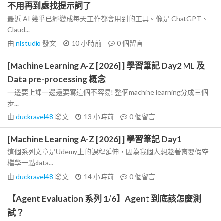
不用再到處找提示詞了
最近 AI 幾乎已經變成每天工作都會用到的工具。像是 ChatGPT、
Claud...
由
nlstudio
發文
10 小時前
0
個留言
[Machine Learning A-Z [2026] ] 學習筆記 Day2 ML 及
Data pre-processing 概念
一邊要上課一邊還要寫這個不容易! 整個machine learning分成三個
步...
由
duckravel48
發文
13 小時前
0
個留言
[Machine Learning A-Z [2026] ] 學習筆記 Day1
這個系列文章是Udemy上的課程延伸，因為我個人想趁著育嬰假空
檔學一點data...
由
duckravel48
發文
14 小時前
0
個留言
【Agent Evaluation 系列 1/6】Agent 到底該怎麼測
試？