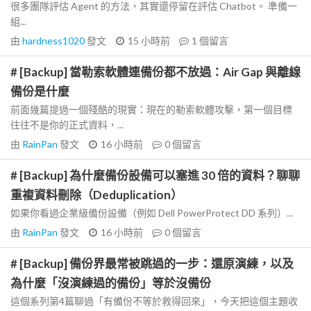
很多團隊評估 Agent 的方法，其實還停留在評估 Chatbot。 準備一
組...
由
hardness1020
發文
15 小時前
1
個留言
# [Backup] 當勒索軟體連備份都不放過：Air Gap 與離線
備份是什麼
前面幾篇提過一個殘酷的現實：現在的勒索軟體攻擊，第一個目標
往往不是你的正式資料，...
由
RainPan
發文
16 小時前
0
個留言
# [Backup] 為什麼備份設備可以塞進 30 倍的資料？聊聊
重複資料刪除（Deduplication）
如果你看過企業級備份設備（例如 Dell PowerProtect DD 系列）...
由
RainPan
發文
16 小時前
0
個留言
# [Backup] 備份界最常被跳過的一步：還原演練，以及
為什麼「沒演練過的備份」等於沒備份
這個系列第4篇聊過「有備份不等於救得回來」，今天把這個主題收