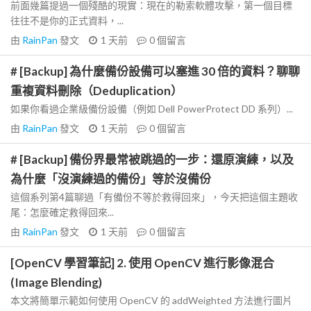
前面幾篇提過一個殘酷的現實：現在的勒索軟體攻擊，第一個目標
往往不是你的正式資料，...
由
RainPan
發文
1 天前
0
個留言
# [Backup] 為什麼備份設備可以塞進 30 倍的資料？聊聊
重複資料刪除（Deduplication）
如果你看過企業級備份設備（例如 Dell PowerProtect DD 系列）...
由
RainPan
發文
1 天前
0
個留言
# [Backup] 備份界最常被跳過的一步：還原演練，以及
為什麼「沒演練過的備份」等於沒備份
這個系列第4篇聊過「有備份不等於救得回來」，今天把這個主題收
尾：怎麼確定救得回來...
由
RainPan
發文
1 天前
0
個留言
[OpenCV 學習筆記] 2. 使用 OpenCV 進行影像混合
(Image Blending)
本文將簡單示範如何使用 OpenCV 的 addWeighted 方法進行圖片