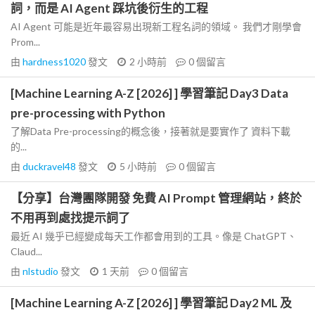
詞，而是 AI Agent 踩坑後衍生的工程
AI Agent 可能是近年最容易出現新工程名詞的領域。 我們才剛學會
Prom...
由
hardness1020
發文
2 小時前
0
個留言
[Machine Learning A-Z [2026] ] 學習筆記 Day3 Data
pre-processing with Python
了解Data Pre-processing的概念後，接著就是要實作了 資料下載
的...
由
duckravel48
發文
5 小時前
0
個留言
【分享】台灣團隊開發 免費 AI Prompt 管理網站，終於
不用再到處找提示詞了
最近 AI 幾乎已經變成每天工作都會用到的工具。像是 ChatGPT、
Claud...
由
nlstudio
發文
1 天前
0
個留言
[Machine Learning A-Z [2026] ] 學習筆記 Day2 ML 及