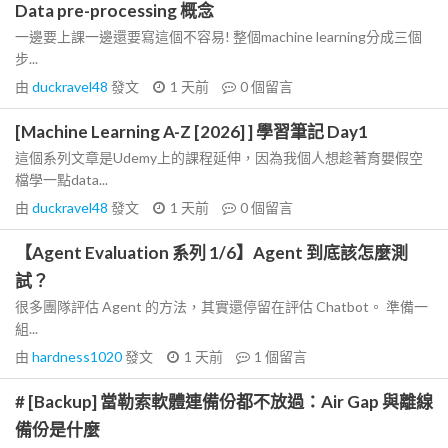
Data pre-processing 概念
一邊要上課一邊還要寫這個不容易! 整個machine learning分成三個
步...
由
duckravel48
發文
1 天前
0
個留言
[Machine Learning A-Z [2026] ] 學習筆記 Day1
這個系列文章是Udemy上的課程延伸，因為我個人想趁著育嬰假空
檔學一點data...
由
duckravel48
發文
1 天前
0
個留言
【Agent Evaluation 系列 1/6】Agent 到底該怎麼測
試？
很多團隊評估 Agent 的方法，其實還停留在評估 Chatbot。 準備一
組...
由
hardness1020
發文
1 天前
1
個留言
# [Backup] 當勒索軟體連備份都不放過：Air Gap 與離線
備份是什麼