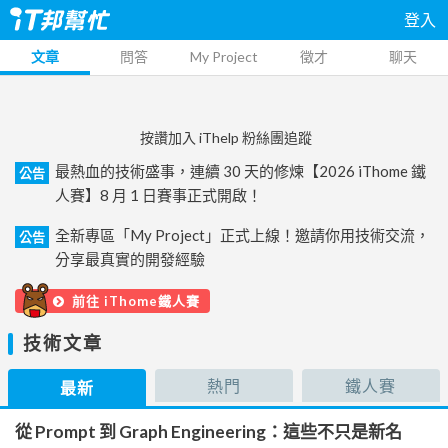
登入
文章
問答
My Project
徵才
聊天
按讚加入 iThelp 粉絲團追蹤
最熱血的技術盛事，連續 30 天的修煉【2026 iThome 鐵
公告
人賽】8 月 1 日賽事正式開啟！
全新專區「My Project」正式上線！邀請你用技術交流，
公告
分享最真實的開發經驗
前往 iThome鐵人賽
技術文章
熱門
鐵人賽
最新
從 Prompt 到 Graph Engineering：這些不只是新名