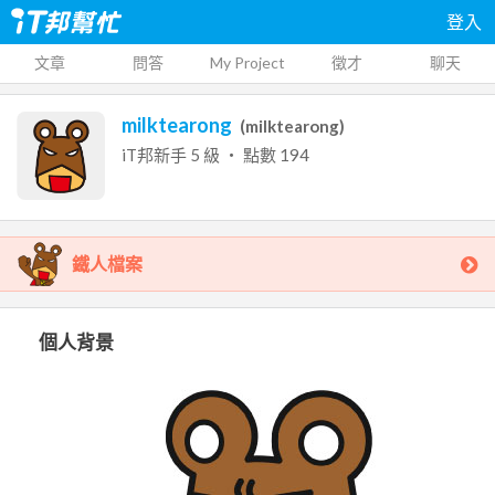
登入
文章
問答
My Project
徵才
聊天
milktearong
(
milktearong
)
iT邦新手
5
級 ‧ 點數
194
鐵人檔案
個人背景