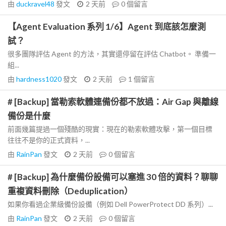
由
duckravel48
發文
2 天前
0
個留言
【Agent Evaluation 系列 1/6】Agent 到底該怎麼測
試？
很多團隊評估 Agent 的方法，其實還停留在評估 Chatbot。 準備一
組...
由
hardness1020
發文
2 天前
1
個留言
# [Backup] 當勒索軟體連備份都不放過：Air Gap 與離線
備份是什麼
前面幾篇提過一個殘酷的現實：現在的勒索軟體攻擊，第一個目標
往往不是你的正式資料，...
由
RainPan
發文
2 天前
0
個留言
# [Backup] 為什麼備份設備可以塞進 30 倍的資料？聊聊
重複資料刪除（Deduplication）
如果你看過企業級備份設備（例如 Dell PowerProtect DD 系列）...
由
RainPan
發文
2 天前
0
個留言