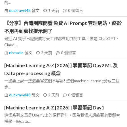
的...
由
duckravel48
發文
1 天前
0
個留言
【分享】台灣團隊開發 免費 AI Prompt 管理網站，終於
不用再到處找提示詞了
最近 AI 幾乎已經變成每天工作都會用到的工具。像是 ChatGPT、
Claud...
由
nlstudio
發文
2 天前
0
個留言
[Machine Learning A-Z [2026] ] 學習筆記 Day2 ML 及
Data pre-processing 概念
一邊要上課一邊還要寫這個不容易! 整個machine learning分成三個
步...
由
duckravel48
發文
2 天前
0
個留言
[Machine Learning A-Z [2026] ] 學習筆記 Day1
這個系列文章是Udemy上的課程延伸，因為我個人想趁著育嬰假空
檔學一點data...