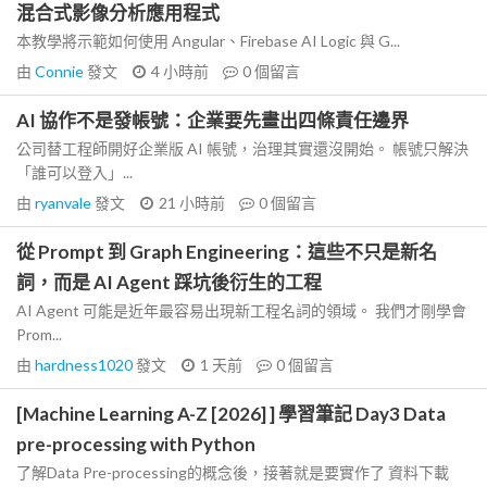
混合式影像分析應用程式
本教學將示範如何使用 Angular、Firebase AI Logic 與 G...
由
Connie
發文
4 小時前
0
個留言
AI 協作不是發帳號：企業要先畫出四條責任邊界
公司替工程師開好企業版 AI 帳號，治理其實還沒開始。 帳號只解決
「誰可以登入」...
由
ryanvale
發文
21 小時前
0
個留言
從 Prompt 到 Graph Engineering：這些不只是新名
詞，而是 AI Agent 踩坑後衍生的工程
AI Agent 可能是近年最容易出現新工程名詞的領域。 我們才剛學會
Prom...
由
hardness1020
發文
1 天前
0
個留言
[Machine Learning A-Z [2026] ] 學習筆記 Day3 Data
pre-processing with Python
了解Data Pre-processing的概念後，接著就是要實作了 資料下載