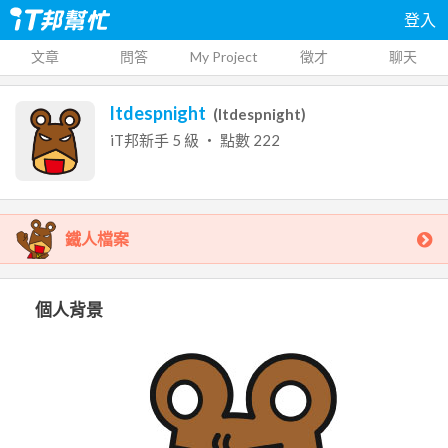
登入
文章
問答
My Project
徵才
聊天
ltdespnight
(
ltdespnight
)
iT邦新手
5
級 ‧ 點數
222
鐵人檔案
個人背景