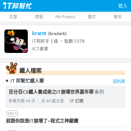
登入
文章
問答
My Project
徵才
聊天
krarm
(
kradark
)
iT邦好手
1
級 ‧ 點數
5378
ICT產業
鐵人檔案
iT 邦幫忙鐵人賽
回列表
百分百CS鐵人養成術之IT崩壞世界嘉年華
系列
參賽天數
44
天
｜
共
44
篇文章
訂閱
DAY
1
就跟你說是IT崩壞了~程式之神顯靈