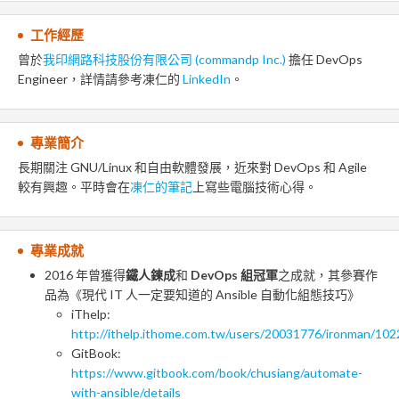
工作經歷
曾於
我印網路科技股份有限公司 (commandp Inc.)
擔任 DevOps
Engineer，詳情請參考凍仁的
LinkedIn
。
專業簡介
長期關注 GNU/Linux 和自由軟體發展，近來對 DevOps 和 Agile
較有興趣。平時會在
凍仁的筆記
上寫些電腦技術心得。
專業成就
2016 年曾獲得
鐵人鍊成
和
DevOps 組冠軍
之成就，其參賽作
品為《現代 IT 人一定要知道的 Ansible 自動化組態技巧》
iThelp:
http://ithelp.ithome.com.tw/users/20031776/ironman/102
GitBook:
https://www.gitbook.com/book/chusiang/automate-
with-ansible/details