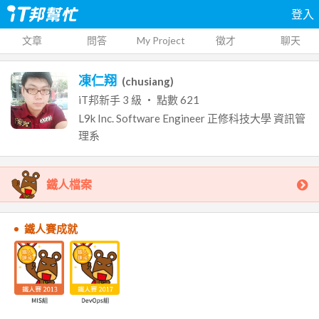
登入
文章
問答
My Project
徵才
聊天
凍仁翔
(
chusiang
)
iT邦新手
3
級 ‧ 點數
621
L9k Inc.
Software Engineer
正修科技大學
資訊管
理系
鐵人檔案
鐵人賽成就