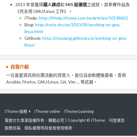
2013 年曾獲得
鐵人鍊成
和
MIS 組優選
之成就，其參賽作品為
《完全用 GNU/Linux 工作》。
iThelp:
http://ithelp.ithome.com.tw/articles/10138621
Blog:
http://note.drx.tw/2013/09/working-on-gnu-
linux.html
GitBook:
http://chusiang.gitbooks.io/working-on-gnu-
linux/
自我介紹
一位喜愛資訊與社團活動的資管人，是位自由軟體推廣者，善用
Ansible, Firefox, GNU/Linux, Git, Vim … 等武器。
iThome 服務
iThome online
iThome Learning
電週文化事業版權所有、轉載必究 | Copyright © iThome
刊登廣告
服務信箱
隱私權聲明與會員使用條款