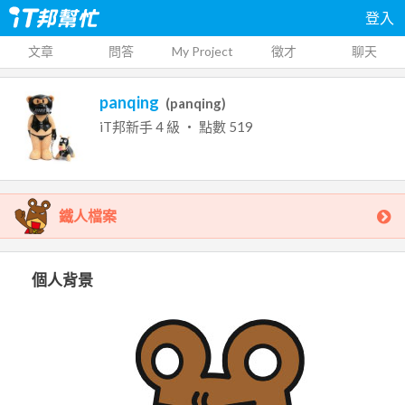
登入
文章
問答
My Project
徵才
聊天
panqing
(
panqing
)
iT邦新手
4
級 ‧ 點數
519
鐵人檔案
個人背景