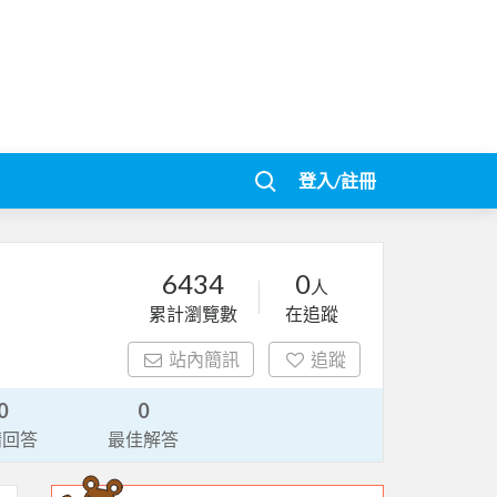
登入/註冊
6434
0
人
累計瀏覽數
在追蹤
站內簡訊
追蹤
0
0
請回答
最佳解答