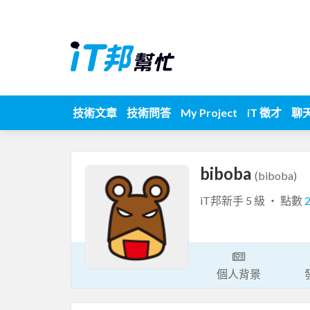
技術文章
技術問答
My Project
iT 徵才
聊
biboba
(biboba)
iT邦新手 5 級 ‧ 點數
個人背景