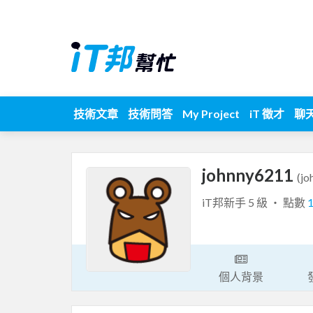
技術文章
技術問答
My Project
iT 徵才
聊
johnny6211
(jo
iT邦新手 5 級 ‧ 點數
個人背景