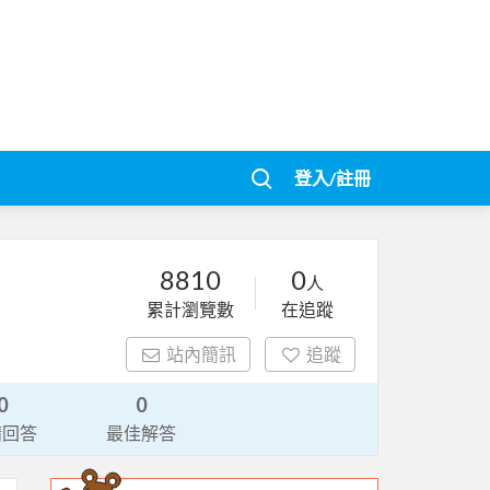
登入/註冊
8810
0
人
累計瀏覽數
在追蹤
站內簡訊
追蹤
0
0
請回答
最佳解答