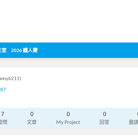
天室
2026 鐵人賽
hnny6211)
187
7
0
0
0
發問
文章
My Project
回答
邀