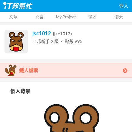
登入
文章
問答
My Project
徵才
聊天
jsc1012
(
jsc1012
)
iT邦新手
2
級 ‧ 點數
995
鐵人檔案
個人背景