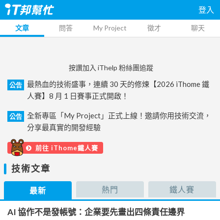
登入
文章
問答
My Project
徵才
聊天
按讚加入 iThelp 粉絲團追蹤
最熱血的技術盛事，連續 30 天的修煉【2026 iThome 鐵
公告
人賽】8 月 1 日賽事正式開啟！
全新專區「My Project」正式上線！邀請你用技術交流，
公告
分享最真實的開發經驗
前往 iThome鐵人賽
技術文章
熱門
鐵人賽
最新
AI 協作不是發帳號：企業要先畫出四條責任邊界