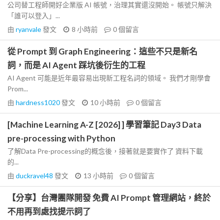
公司替工程師開好企業版 AI 帳號，治理其實還沒開始。 帳號只解決
「誰可以登入」...
由
ryanvale
發文
8 小時前
0
個留言
從 Prompt 到 Graph Engineering：這些不只是新名
詞，而是 AI Agent 踩坑後衍生的工程
AI Agent 可能是近年最容易出現新工程名詞的領域。 我們才剛學會
Prom...
由
hardness1020
發文
10 小時前
0
個留言
[Machine Learning A-Z [2026] ] 學習筆記 Day3 Data
pre-processing with Python
了解Data Pre-processing的概念後，接著就是要實作了 資料下載
的...
由
duckravel48
發文
13 小時前
0
個留言
【分享】台灣團隊開發 免費 AI Prompt 管理網站，終於
不用再到處找提示詞了