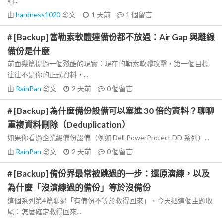
組...
由
hardness1020
發文
1 天前
1
個留言
# [Backup] 當勒索軟體連備份都不放過：Air Gap 與離線
備份是什麼
前面幾篇提過一個殘酷的現實：現在的勒索軟體攻擊，第一個目標
往往不是你的正式資料，...
由
RainPan
發文
2 天前
0
個留言
# [Backup] 為什麼備份設備可以塞進 30 倍的資料？聊聊
重複資料刪除（Deduplication）
如果你看過企業級備份設備（例如 Dell PowerProtect DD 系列）...
由
RainPan
發文
2 天前
0
個留言
# [Backup] 備份界最常被跳過的一步：還原演練，以及
為什麼「沒演練過的備份」等於沒備份
這個系列第4篇聊過「有備份不等於救得回來」，今天把這個主題收
尾：怎麼確定救得回來...