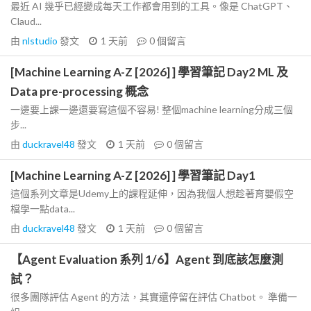
最近 AI 幾乎已經變成每天工作都會用到的工具。像是 ChatGPT、
Claud...
由
nlstudio
發文
1 天前
0
個留言
[Machine Learning A-Z [2026] ] 學習筆記 Day2 ML 及
Data pre-processing 概念
一邊要上課一邊還要寫這個不容易! 整個machine learning分成三個
步...
由
duckravel48
發文
1 天前
0
個留言
[Machine Learning A-Z [2026] ] 學習筆記 Day1
這個系列文章是Udemy上的課程延伸，因為我個人想趁著育嬰假空
檔學一點data...
由
duckravel48
發文
1 天前
0
個留言
【Agent Evaluation 系列 1/6】Agent 到底該怎麼測
試？
很多團隊評估 Agent 的方法，其實還停留在評估 Chatbot。 準備一