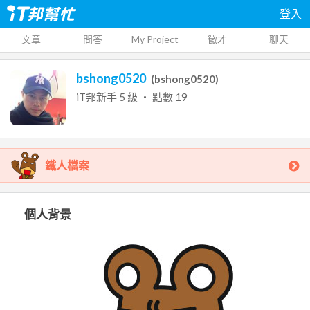
登入
文章
問答
My Project
徵才
聊天
bshong0520
(
bshong0520
)
iT邦新手
5
級 ‧ 點數
19
鐵人檔案
個人背景