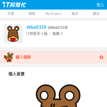
登入
文章
問答
My Project
徵才
聊天
zkbai1110
(
zkbai1110
)
iT邦新手
5
級 ‧ 點數
5
鐵人檔案
個人背景