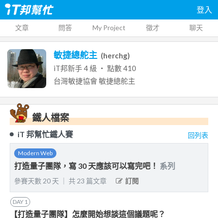
登入
文章
問答
My Project
徵才
聊天
敏捷總舵主
(
herchg
)
iT邦新手
4
級 ‧ 點數
410
台灣敏捷協會
敏捷總舵主
鐵人檔案
iT 邦幫忙鐵人賽
回列表
Modern Web
打造量子團隊，寫 30 天應該可以寫完吧！
系列
參賽天數
20
天
｜
共
23
篇文章
訂閱
DAY
1
【打造量子團隊】怎麼開始想談這個議題呢？