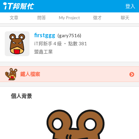
登入
文章
問答
My Project
徵才
聊天
firstggg
(
gary7516
)
iT邦新手
4
級 ‧ 點數
381
盟鑫工業
鐵人檔案
個人背景