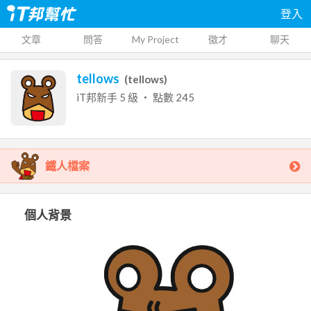
登入
文章
問答
My Project
徵才
聊天
tellows
(
tellows
)
iT邦新手
5
級 ‧ 點數
245
鐵人檔案
個人背景