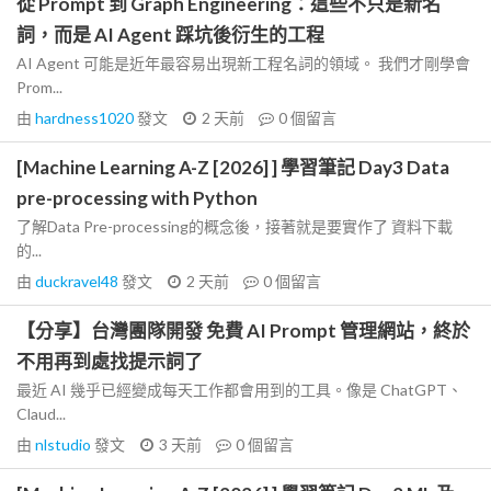
從 Prompt 到 Graph Engineering：這些不只是新名
詞，而是 AI Agent 踩坑後衍生的工程
AI Agent 可能是近年最容易出現新工程名詞的領域。 我們才剛學會
Prom...
由
hardness1020
發文
2 天前
0
個留言
[Machine Learning A-Z [2026] ] 學習筆記 Day3 Data
pre-processing with Python
了解Data Pre-processing的概念後，接著就是要實作了 資料下載
的...
由
duckravel48
發文
2 天前
0
個留言
【分享】台灣團隊開發 免費 AI Prompt 管理網站，終於
不用再到處找提示詞了
最近 AI 幾乎已經變成每天工作都會用到的工具。像是 ChatGPT、
Claud...
由
nlstudio
發文
3 天前
0
個留言