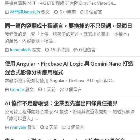
整機台灣製 MIT，4G LTE 模組 非大陸 DrayTek VigorC4...
由
林門神JanusLin
發文
5 小時前
0
個留言
同一篇內容翻成十種語言，要換掉的不只是詞，是節日
我們做的是一套「上傳一張孩子的照片，就寫出並畫出一本繪本」
的產品，內容要以十種語...
由
lumorakids
發文
15 小時前
0
個留言
使用 Angular、Firebase AI Logic 與 Gemini Nano 打造
混合式影像分析應用程式
本教學將示範如何使用 Angular、Firebase AI Logic 與 G...
由
Connie
發文
1 天前
0
個留言
AI 協作不是發帳號：企業要先畫出四條責任邊界
公司替工程師開好企業版 AI 帳號，治理其實還沒開始。 帳號只解決
「誰可以登入」...
由
ryanvale
發文
2 天前
0
個留言