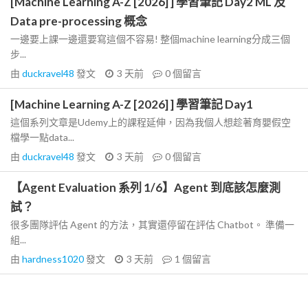
[Machine Learning A-Z [2026] ] 學習筆記 Day2 ML 及
Data pre-processing 概念
一邊要上課一邊還要寫這個不容易! 整個machine learning分成三個
步...
由
duckravel48
發文
3 天前
0
個留言
[Machine Learning A-Z [2026] ] 學習筆記 Day1
這個系列文章是Udemy上的課程延伸，因為我個人想趁著育嬰假空
檔學一點data...
由
duckravel48
發文
3 天前
0
個留言
【Agent Evaluation 系列 1/6】Agent 到底該怎麼測
試？
很多團隊評估 Agent 的方法，其實還停留在評估 Chatbot。 準備一
組...
由
hardness1020
發文
3 天前
1
個留言