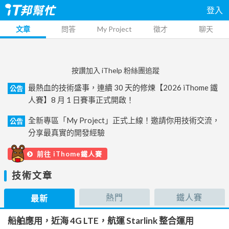
登入
文章
問答
My Project
徵才
聊天
按讚加入 iThelp 粉絲團追蹤
最熱血的技術盛事，連續 30 天的修煉【2026 iThome 鐵
公告
人賽】8 月 1 日賽事正式開啟！
全新專區「My Project」正式上線！邀請你用技術交流，
公告
分享最真實的開發經驗
前往 iThome鐵人賽
技術文章
熱門
鐵人賽
最新
船舶應用，近海 4G LTE，航運 Starlink 整合運用