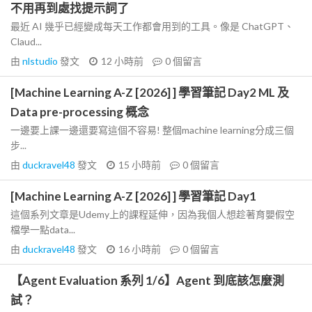
不用再到處找提示詞了
最近 AI 幾乎已經變成每天工作都會用到的工具。像是 ChatGPT、
Claud...
由
nlstudio
發文
12 小時前
0
個留言
[Machine Learning A-Z [2026] ] 學習筆記 Day2 ML 及
Data pre-processing 概念
一邊要上課一邊還要寫這個不容易! 整個machine learning分成三個
步...
由
duckravel48
發文
15 小時前
0
個留言
[Machine Learning A-Z [2026] ] 學習筆記 Day1
這個系列文章是Udemy上的課程延伸，因為我個人想趁著育嬰假空
檔學一點data...
由
duckravel48
發文
16 小時前
0
個留言
【Agent Evaluation 系列 1/6】Agent 到底該怎麼測
試？