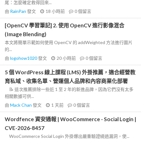
尾：怎麼確定救得回來...
由
RainPan
發文
18 小時前
0
個留言
[OpenCV 學習筆記] 2. 使用 OpenCV 進行影像混合
(Image Blending)
本文將簡單示範如何使用 OpenCV 的 addWeighted 方法進行圖片
的...
由
logohow1020
發文
20 小時前
0
個留言
5 個 WordPress 線上課程 (LMS) 外掛推薦，適合經營教
育私域、收集名單、營運個人品牌和內容商業化部署
📝 這次推薦排除一些近 1 至 2 年的新進品牌，因為它們沒有太多
相關數據可供...
由
Mack Chan
發文
1 天前
0
個留言
Wordfence 資安通報 | WooCommerce - Social Login |
CVE-2026-8457
WooCommerce Social Login 外掛爆出嚴重驗證繞過漏洞，使...