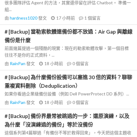
很多團隊評估 Agent 的方法，其實還停留在評估 Chatbot。 準備一
組...
由
hardness1020
發文
17 小時前
1
個留言
# [Backup] 當勒索軟體連備份都不放過：Air Gap 與離線
備份是什麼
前面幾篇提過一個殘酷的現實：現在的勒索軟體攻擊，第一個目標
往往不是你的正式資料，...
由
RainPan
發文
18 小時前
0
個留言
# [Backup] 為什麼備份設備可以塞進 30 倍的資料？聊聊
重複資料刪除（Deduplication）
如果你看過企業級備份設備（例如 Dell PowerProtect DD 系列）...
由
RainPan
發文
18 小時前
0
個留言
# [Backup] 備份界最常被跳過的一步：還原演練，以及
為什麼「沒演練過的備份」等於沒備份
這個系列第4篇聊過「有備份不等於救得回來」，今天把這個主題收